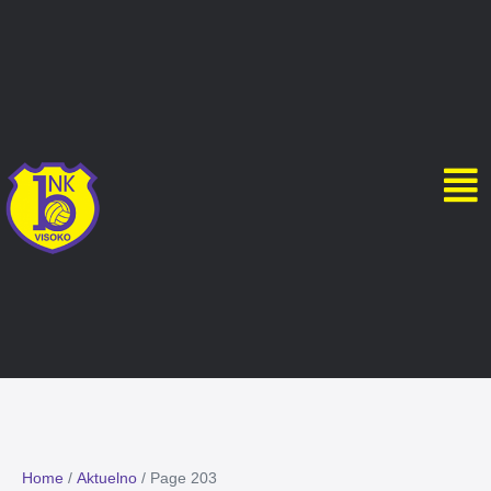
Home
/
Aktuelno
/
Page 203