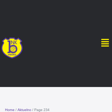
Home
/
Aktuelno
/
Page 234