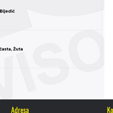
Bijedić
časta, Žuta
Adresa
Ko