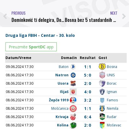
PREVIOUS
NEXT
Dominković ti delegira, Dominković ti sudi….otvoreno pismo NS FBiH
Bosna bez 5 standardnih prvotimaca razbila Orašje na njihovom terenu