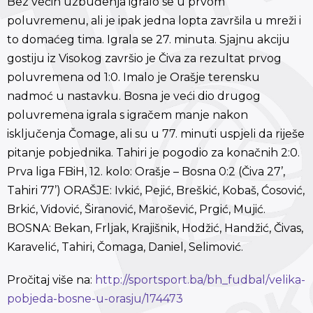
Bez većih uzbuđenja igralo se u prvom
poluvremenu, ali je ipak jedna lopta završila u mreži i
to domaćeg tima. Igrala se 27. minuta. Sjajnu akciju
gostiju iz Visokog završio je Čiva za rezultat prvog
poluvremena od 1:0. Imalo je Orašje terensku
nadmoć u nastavku. Bosna je veći dio drugog
poluvremena igrala s igračem manje nakon
isključenja Čomage, ali su u 77. minuti uspjeli da riješe
pitanje pobjednika. Tahiri je pogodio za konačnih 2:0.
Prva liga FBiH, 12. kolo: Orašje – Bosna 0:2 (Čiva 27’,
Tahiri 77’) ORAŠJE: Ivkić, Pejić, Breškić, Kobaš, Ćosović,
Brkić, Vidović, Širanović, Marošević, Prgić, Mujić.
BOSNA: Bekan, Frljak, Krajišnik, Hodžić, Handžić, Čivas,
Karavelić, Tahiri, Čomaga, Daniel, Selimović.
Pročitaj više na:
http://sportsport.ba/bh_fudbal/velika-
pobjeda-bosne-u-orasju/174473