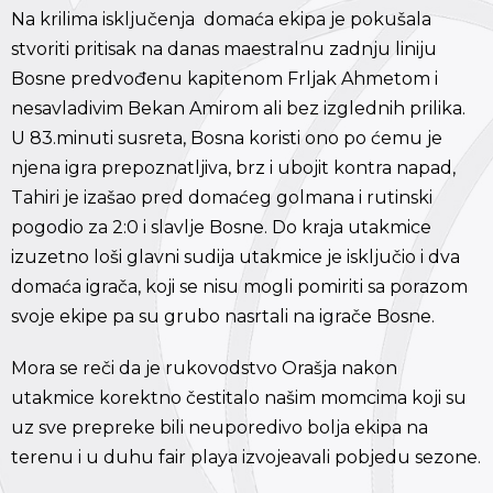
Na krilima isključenja domaća ekipa je pokušala
stvoriti pritisak na danas maestralnu zadnju liniju
Bosne predvođenu kapitenom Frljak Ahmetom i
nesavladivim Bekan Amirom ali bez izglednih prilika.
U 83.minuti susreta, Bosna koristi ono po ćemu je
njena igra prepoznatljiva, brz i ubojit kontra napad,
Tahiri je izašao pred domaćeg golmana i rutinski
pogodio za 2:0 i slavlje Bosne. Do kraja utakmice
izuzetno loši glavni sudija utakmice je isključio i dva
domaća igrača, koji se nisu mogli pomiriti sa porazom
svoje ekipe pa su grubo nasrtali na igrače Bosne.
Mora se reči da je rukovodstvo Orašja nakon
utakmice korektno čestitalo našim momcima koji su
uz sve prepreke bili neuporedivo bolja ekipa na
terenu i u duhu fair playa izvojeavali pobjedu sezone.