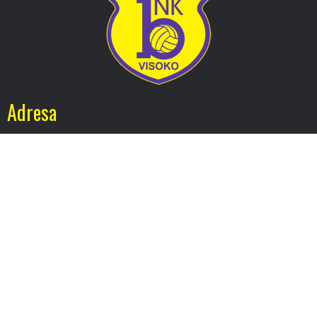
Adresa
Nogometni klub BOSNA
Stadion Luke, 71300 Visoko
Bosnia and Herzegovina
Kontakt
E-Pošta
: nkbosna.visoko@gmail.com