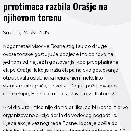
prvotimaca razbila Orašje na
njihovom terenu
Subota, 24 okt 2015
Nogometaši visočke Bosne stigli su do druge
ovosezonske gostujuće pobjede i to ponovo na
jednom od najtežih gostovanja, kod prvoplasirane
ekipe Orašja. Iako je naša ekipa na ovo gostovanje
otputovala oslabljena neigranjem nekoliko
standardnih igrača, uz veliku želju i požrtvovanost
cijele ekipe, Bosna je uspjela slaviti rezultatom 2:0.
Prvi dio utakmice nije donio prilike, da bi Bosna iz prve
organizovane akcije došla do vodečeg pogodtka.
Lijepa akcija veznog reda Bosne, lopta je došla do