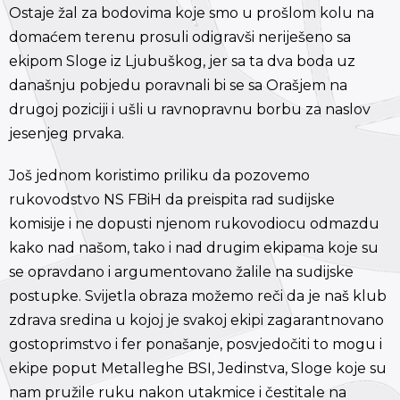
Ostaje žal za bodovima koje smo u prošlom kolu na
domaćem terenu prosuli odigravši neriješeno sa
ekipom Sloge iz Ljubuškog, jer sa ta dva boda uz
današnju pobjedu poravnali bi se sa Orašjem na
drugoj poziciji i ušli u ravnopravnu borbu za naslov
jesenjeg prvaka.
Još jednom koristimo priliku da pozovemo
rukovodstvo NS FBiH da preispita rad sudijske
komisije i ne dopusti njenom rukovodiocu odmazdu
kako nad našom, tako i nad drugim ekipama koje su
se opravdano i argumentovano žalile na sudijske
postupke. Svijetla obraza možemo reči da je naš klub
zdrava sredina u kojoj je svakoj ekipi zagarantnovano
gostoprimstvo i fer ponašanje, posvjedočiti to mogu i
ekipe poput Metalleghe BSI, Jedinstva, Sloge koje su
nam pružile ruku nakon utakmice i čestitale na