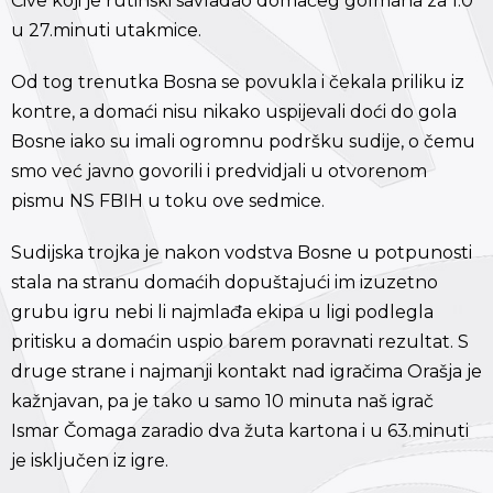
Čive koji je rutinski savladao domaćeg golmana za 1:0
u 27.minuti utakmice.
Od tog trenutka Bosna se povukla i čekala priliku iz
kontre, a domaći nisu nikako uspijevali doći do gola
Bosne iako su imali ogromnu podršku sudije, o čemu
smo već javno govorili i predvidjali u otvorenom
pismu NS FBIH u toku ove sedmice.
Sudijska trojka je nakon vodstva Bosne u potpunosti
stala na stranu domaćih dopuštajući im izuzetno
grubu igru nebi li najmlađa ekipa u ligi podlegla
pritisku a domaćin uspio barem poravnati rezultat. S
druge strane i najmanji kontakt nad igračima Orašja je
kažnjavan, pa je tako u samo 10 minuta naš igrač
Ismar Čomaga zaradio dva žuta kartona i u 63.minuti
je isključen iz igre.