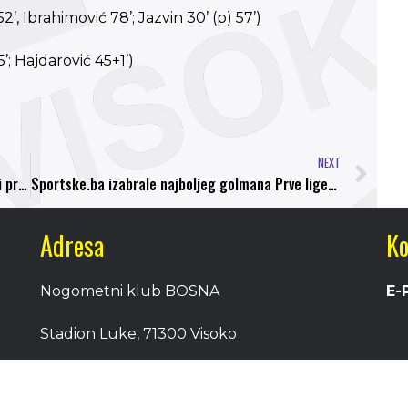
2’, Ibrahimović 78’; Jazvin 30’ (p) 57’)
’; Hajdarović 45+1’)
NEXT
Dedić: Imamo najbolje šanse da budemo jesenji prvaci
Sportske.ba izabrale najboljeg golmana Prve lige FBiH
Adresa
Ko
Nogometni klub BOSNA
E-
Stadion Luke, 71300 Visoko
Bosnia and Herzegovina