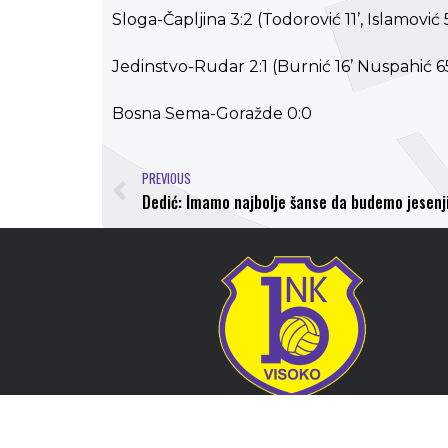
Sloga-Čapljina 3:2 (Todorović 11’, Islamović 5
Jedinstvo-Rudar 2:1 (Burnić 16’ Nuspahić 65
Bosna Sema-Goražde 0:0
PREVIOUS