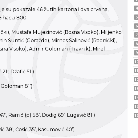
e su pokazale 46 žutih kartona i dva crvena,
 Bihaću 800.
nički), Mustafa Mujezinović (Bosna Visoko), Miljenko
in Šuntić (Goražde), Mirnes Salihović (Radnički),
osna Visoko), Admir Goloman (Travnik), Mirel
1’; Džafić 51’)
, Goloman 81’)
47’, Ramić (p) 58’, Dodig 69’; Lugavić 81’)
ić 38’, Ćosić 35’, Kasumović 40’)