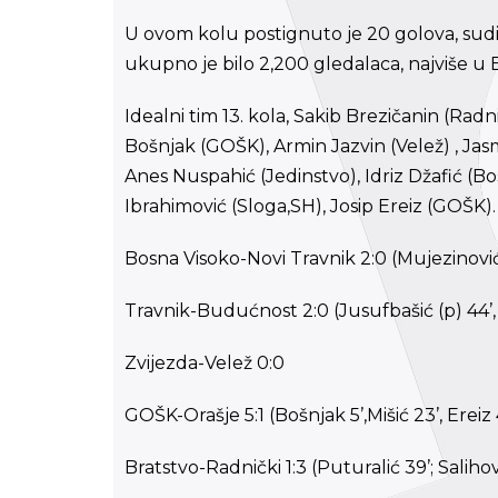
U ovom kolu postignuto je 20 golova, sudij
ukupno je bilo 2,200 gledalaca, najviše u
Idealni tim 13. kola, Sakib Brezičanin (Rad
Bošnjak (GOŠK), Armin Jazvin (Velež) , Jasm
Anes Nuspahić (Jedinstvo), Idriz Džafić (B
Ibrahimović (Sloga,SH), Josip Ereiz (GOŠK).
Bosna Visoko-Novi Travnik 2:0 (Mujezinović 2
Travnik-Budućnost 2:0 (Jusufbašić (p) 44’
Zvijezda-Velež 0:0
GOŠK-Orašje 5:1 (Bošnjak 5’,Mišić 23’, Ereiz 
Bratstvo-Radnički 1:3 (Puturalić 39’; Salihov