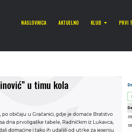
NASLOVNICA
AKTUELNO
KLUB
PRVI 
inović” u timu kola
, po običaju u Gračanici, gdje je domaće Bratstvo
e sa dna prvoligaške tabele, Radničkim iz Lukavca,
dali domaćine i tako ih udaljili od utrke za jesenju