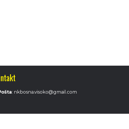
ntakt
Pošta
: nkbosna.visoko@gmail.com