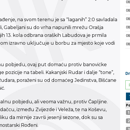
ađenje, na svom terenu je sa “laganih” 2:0 savladala
i, Gabeljani su do vrha napunili mrežu Orašja
jih 13. kola odbrana oraških Labudova je prmila
m izravno uključuje u borbu za mjesto koje vodi
pnu pobjedu, ovaj put domaću protiv banovićke
 pozicije na tabeli. Kakanjski Rudar i dalje “tone”,
a Rudara, poraženi su od domaćeg Jedinstva, Bišćane
ić.
alnu pobjedu, ali veoma važnu, protiv Čapljine.
dačcu, između Zvijezde i Veleža, te na Koševu,
ku da mirnije završi jesenji sezone, dok su sa
mostarski Rođeni.