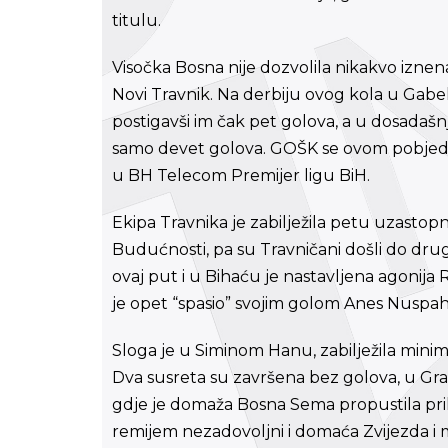
titulu.
Visočka Bosna nije dozvolila nikakvo iznen
Novi Travnik. Na derbiju ovog kola u Gabel
postigavši im čak pet golova, a u dosadašn
samo devet golova. GOŠK se ovom pobjedo
u BH Telecom Premijer ligu BiH.
Ekipa Travnika je zabilježila petu uzasto
Budućnosti, pa su Travničani došli do druge
ovaj put i u Bihaću je nastavljena agonij
je opet “spasio” svojim golom Anes Nuspah
Sloga je u Siminom Hanu, zabilježila minim
Dva susreta su završena bez golova, u Gra
gdje je domaža Bosna Sema propustila prili
remijem nezadovoljni i domaća Zvijezda i 