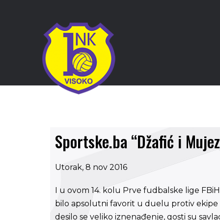
Sportske.ba “Džafić i Mujez
Utorak, 8 nov 2016
I u ovom 14. kolu Prve fudbalske lige FBiH
bilo apsolutni favorit u duelu protiv ekip
desilo se veliko iznenađenje, gosti su savla