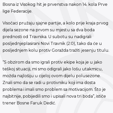
Bosna iz Visokog hit je prvenstva nakon 14. kola Prve
lige Federacije.
Visočaci pružaju sjajne partije, a kolo prije kraja prvog
dijela sezone na prvom su mjestu sa dva boda
prednosti od Travnika. U subotu su nadigrali
posljednjeplasirani Novi Travnik (2:0), tako da će u
posljednjem kolu protiv Goražda tražiti jesenju titulu.
“S obzirom da smo igrali protiv ekipe koja je u jako
teškoj situaciji, mi smo odigrali jako lošu utakmicu,
možda najlošiju u cijeloj ovom dijelu polusezone.
Znali smo da se radi u protivniku koji ima dosta
problema i imali smo problem sa motivacijom. Što je
najbitnije, pobijedili smo i upisali nova tri boda”, ističe
trener Bosne Faruk Dedić.