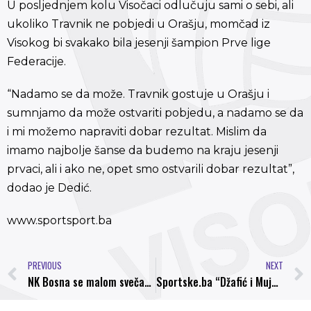
U posljednjem kolu Visočaci odlučuju sami o sebi, ali
ukoliko Travnik ne pobjedi u Orašju, momčad iz
Visokog bi svakako bila jesenji šampion Prve lige
Federacije.
“Nadamo se da može. Travnik gostuje u Orašju i
sumnjamo da može ostvariti pobjedu, a nadamo se da
i mi možemo napraviti dobar rezultat. Mislim da
imamo najbolje šanse da budemo na kraju jesenji
prvaci, ali i ako ne, opet smo ostvarili dobar rezultat”,
dodao je Dedić.
www.sportsport.ba
PREVIOUS
NEXT
NK Bosna se malom svečanošću prije početka utakmice zahvalila Demonima
Sportske.ba “Džafić i Mujezinović” u timu kola