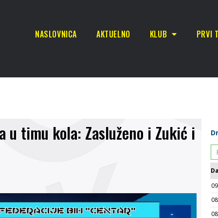
NASLOVNICA
AKTUELNO
KLUB
PRVI 
 u timu kola: Zasluženo i Zukić i