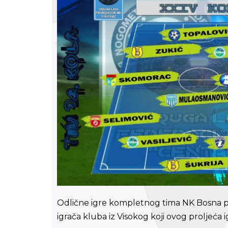
Odlične igre kompletnog tima NK Bosna po
igrača kluba iz Visokog koji ovog proljeća igr