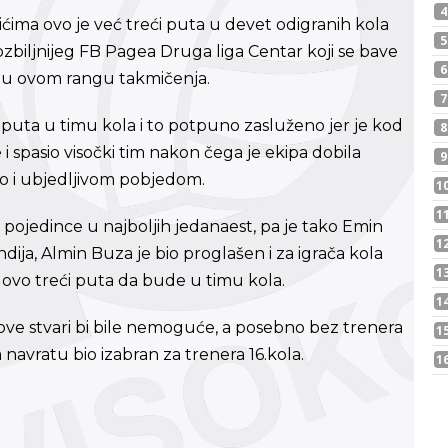
ićima ovo je već treći puta u devet odigranih kola
zbiljnijeg FB Pagea Druga liga Centar koji se bave
 u ovom rangu takmičenja.
 puta u timu kola i to potpuno zasluženo jer je kod
e i spasio visočki tim nakon čega je ekipa dobila
o i ubjedljivom pobjedom.
e pojedince u najboljih jedanaest, pa je tako Emin
dija, Almin Buza je bio proglašen i za igrača kola
i ovo treći puta da bude u timu kola.
 ove stvari bi bile nemoguće, a posebno bez trenera
navratu bio izabran za trenera 16.kola.