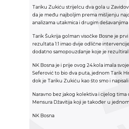
Tariku Zukiću strijelcu dva gola u Zavidov
da je među najboljim prema mišljenju najo
analizama utakmica i drugim dešavanjima
Tarik Šukrija golman visočke Bosne je prvi
rezultata 1:1 imao dvije odlične intervencij
dodatno samopouzdanje koje je rezultiral
NK Bosna je i prije ovog 24.kola imala svoj
Seferović to bio dva puta, jednom Tarik Hin
dok je Tariku Zukiću kao što smo i napisal
Naravno bez jakog kolektiva i cijelog tima
Mensura Džavitija koji je također u jednom 
NK Bosna