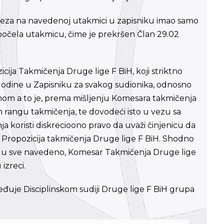
reza na navedenoj utakmici u zapisniku imao samo
započela utakmicu, čime je prekršen Član 29.02
cija Takmičenja Druge lige F BiH, koji striktno
 godine u Zapisniku za svakog sudionika, odnosno
ormom a to je, prema mišljenju Komesara takmičenja
m rangu takmičenja, te dovodeći isto u vezu sa
 koristi diskrecioono pravo da uvaži činjenicu da
 Propozicija takmičenja Druge lige F BiH. Shodno
 vidu sve navedeno, Komesar Takmičenja Druge lige
izreci.
đuje Disciplinskom sudiji Druge lige F BiH grupa