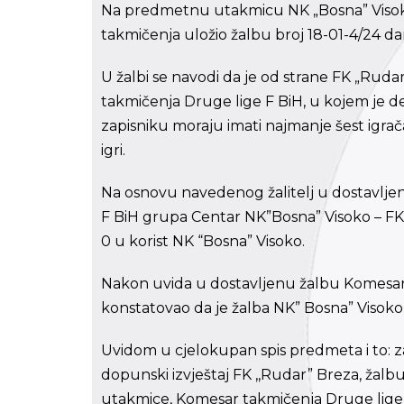
Na predmetnu utakmicu NK „Bosna” Visoko
takmičenja uložio žalbu broj 18-01-4/24 d
U žalbi se navodi da je od strane FK „Ruda
takmičenja Druge lige F BiH, u kojem je d
zapisniku moraju imati najmanje šest igrača
igri.
Na osnovu navedenog žalitelj u dostavljeno
F BiH grupa Centar NK”Bosna” Visoko – FK
0 u korist NK “Bosna” Visoko.
Nakon uvida u dostavljenu žalbu Komesar
konstatovao da je žalba NK” Bosna” Visoko
Uvidom u cjelokupan spis predmeta i to: za
dopunski izvještaj FK ,,Rudar” Breza, žalb
utakmice, Komesar takmičenja Druge lige F