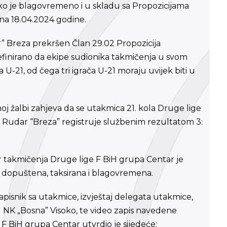
 je blagovremeno i u skladu sa Propozicijama
ana 18.04.2024 godine.
r” Breza prekršen Član 29.02 Propozicija
efinirano da ekipe sudionika takmičenja u svom
 U-21, od čega tri igrača U-21 moraju uvijek biti u
j žalbi zahjeva da se utakmica 21. kola Druge lige
 Rudar “Breza” registruje službenim rezultatom 3:
 takmičenja Druge lige F BiH grupa Centar je
 dopuštena, taksirana i blagovremena.
pisnik sa utakmice, izvještaj delegata utakmice,
u NK „Bosna” Visoko, te video zapis navedene
 BiH grupa Centar utvrdio je sijedeće: