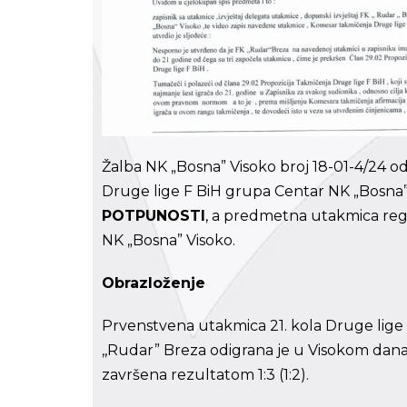
Žalba NK „Bosna” Visoko broj 18-01-4/24 o
Druge lige F BiH grupa Centar NK „Bosna”
POTPUNOSTI
, a predmetna utakmica regi
NK „Bosna” Visoko.
Obrazloženje
Prvenstvena utakmica 21. kola Druge lige
,,Rudar” Breza odigrana je u Visokom dana 
završena rezultatom 1:3 (1:2).