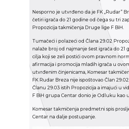
Nesporno je utvrđeno da je FK „Rudar” B
četiri igrača do 21 godine od čega su tri 
Propozicija takmičenja Druge lige F BiH.
Tumačeći i polazeći od Člana 29.02 Propozi
nalaže broj od najmanje šest igrača do 21
cilja koji se zeli postići ovom pravnom n
afirmacija i promocija mladih igrača u ovo
utvrđenim činjenicama, Komesar takmičenja
FK Rudar Breza nije ispoštovao Član 29.02
Članu 29.03 istih Propozicija a imajući u
F BiH grupa Centar donio je Odluku kao u 
Komesar takmičenja predmetni spis proslje
Centar na dalje postupanje.