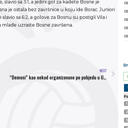
lavio sa 3:1, a jedini gol za kadete Bosne je
a je ostala bez završnice u koju ide Borac. Juniori
slavio sa 6:2, a golove za Bosnu su postigli Vila i
a mlađe uzraste Bosne završena.
NEXT
“Demoni” kao nekad organizovano po pobjedu u Usoru i povratak u Prvu Ligu Federacije