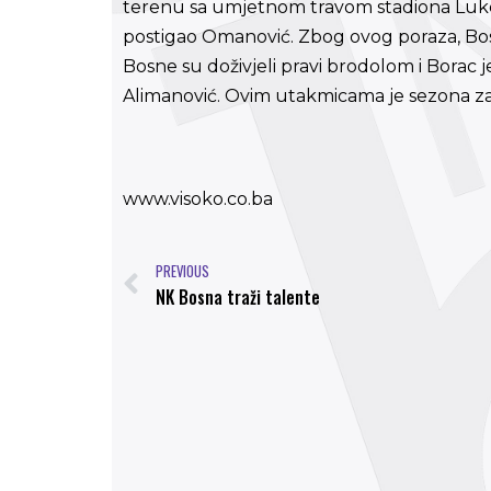
terenu sa umjetnom travom stadiona Luke, s
postigao Omanović. Zbog ovog poraza, Bosn
Bosne su doživjeli pravi brodolom i Borac je 
Alimanović. Ovim utakmicama je sezona z
www.visoko.co.ba
PREVIOUS
NK Bosna traži talente