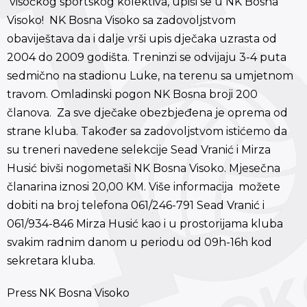
visočkog sportskog kolektiva, upiši se u NK Bosna
Visoko! NK Bosna Visoko sa zadovoljstvom
obaviještava da i dalje vrši upis dječaka uzrasta od
2004 do 2009 godišta. Treninzi se odvijaju 3-4 puta
sedmično na stadionu Luke, na terenu sa umjetnom
travom. Omladinski pogon NK Bosna broji 200
članova. Za sve dječake obezbjeđena je oprema od
strane kluba. Također sa zadovoljstvom istićemo da
su treneri navedene selekcije Sead Vranić i Mirza
Husić bivši nogometaši NK Bosna Visoko. Mjesečna
članarina iznosi 20,00 KM. Više informacija možete
dobiti na broj telefona 061/246-791 Sead Vranić i
061/934-846 Mirza Husić kao i u prostorijama kluba
svakim radnim danom u periodu od 09h-16h kod
sekretara kluba.
Press NK Bosna Visoko