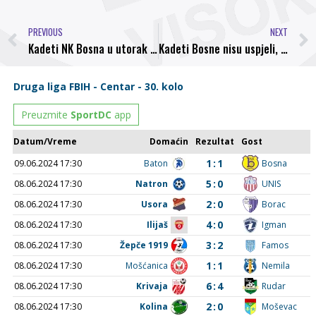
PREVIOUS
NEXT
Kadeti NK Bosna u utorak protiv Borca iz Jelaha, pobjeda znači Play Off
Kadeti Bosne nisu uspjeli, juniori deklasirani od Borca iz Jelaha