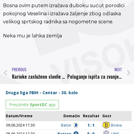
Bosna ovim putem izražava duboku sućut porodici
pokojnog Veselina i izražava žaljenje zbog odlaska
velikog sprtskog radnika sa nogometne scene.
Neka mu je lahka zemlja
PREVIOUS
NEXT
Karioke zasluženo slavile u Ilijašu
Polaganje ispita za zvanje Entitetski sudac 20.05.2015. godine