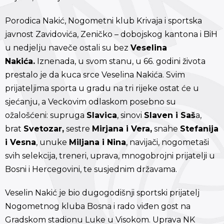
Porodica Nakić, Nogometni klub Krivaja i sportska
javnost Zavidovića, Zeničko – dobojskog kantona i BiH
u nedjelju naveče ostali su bez
Veselina
Nakića.
Iznenada, u svom stanu, u 66. godini života
prestalo je da kuca srce Veselina Nakića. Svim
prijateljima sporta u gradu na tri rijeke ostat će u
sjećanju, a Veckovim odlaskom posebno su
ožalošćeni: supruga
Slavica
, sinovi
Slaven i Saš
a,
brat
Svetozar,
sestre
Mirjana i Vera,
snahe
Stefanija
i Vesna
, unuke
Miljana i Nina
, navijači, nogometaši
svih selekcija, treneri, uprava, mnogobrojni prijatelji u
Bosni i Hercegovini, te susjednim državama.
Veselin Nakić je bio dugogodišnji sportski prijatelj
Nogometnog kluba Bosna i rado viđen gost na
Gradskom stadionu Luke u Visokom. Uprava NK