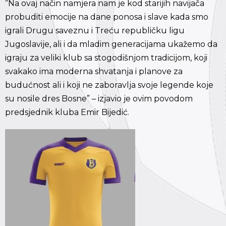
”Na ovaj način namjera nam je kod starijih navijača
probuditi emocije na dane ponosa i slave kada smo
igrali Drugu saveznu i Treću republičku ligu
Jugoslavije, ali i da mladim generacijama ukažemo da
igraju za veliki klub sa stogodišnjom tradicijom, koji
svakako ima moderna shvatanja i planove za
budućnost ali i koji ne zaboravlja svoje legende koje
su nosile dres Bosne” – izjavio je ovim povodom
predsjednik kluba Emir Bijedić.