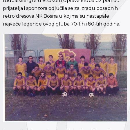
fudbalske igre u Visokom Uprava kluba uz pomoć
prijatelja i sponzora odlučila se za izradu posebnih
retro dresova NK Bosna u kojima su nastapale
najveće legende ovog gluba 70-tih i 80-tih godina.