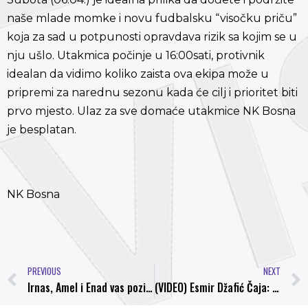
naše mlade momke i novu fudbalsku “visočku priču”
koja za sad u potpunosti opravdava rizik sa kojim se u
nju ušlo. Utakmica počinje u 16:00sati, protivnik
idealan da vidimo koliko zaista ova ekipa može u
pripremi za narednu sezonu kada će cilj i prioritet biti
prvo mjesto. Ulaz za sve domaće utakmice NK Bosna
je besplatan.
NK Bosna
PREVIOUS
NEXT
Irnas, Amel i Enad vas pozivaju na derbi protiv FK Famos: Pravimo dobru visočku priču trenutno, podržite nas u subotu da tako i ostane
(VIDEO) Esmir Džafić Čaja: “Želim da Bosna protiv Famosa nastavi pobjednički niz!”