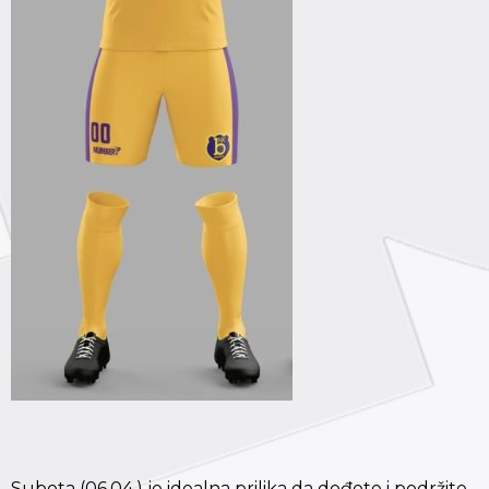
Subota (06.04.) je idealna prilika da dođete i podržite