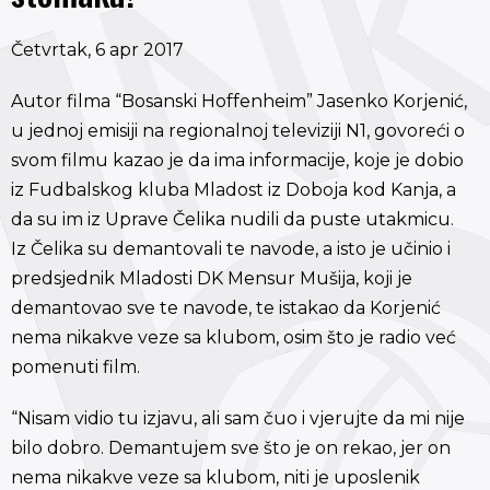
Četvrtak, 6 apr 2017
Autor filma “Bosanski Hoffenheim” Jasenko Korjenić,
u jednoj emisiji na regionalnoj televiziji N1, govoreći o
svom filmu kazao je da ima informacije, koje je dobio
iz Fudbalskog kluba Mladost iz Doboja kod Kanja, a
da su im iz Uprave Čelika nudili da puste utakmicu.
Iz Čelika su demantovali te navode, a isto je učinio i
predsjednik Mladosti DK Mensur Mušija, koji je
demantovao sve te navode, te istakao da Korjenić
nema nikakve veze sa klubom, osim što je radio već
pomenuti film.
“Nisam vidio tu izjavu, ali sam čuo i vjerujte da mi nije
bilo dobro. Demantujem sve što je on rekao, jer on
nema nikakve veze sa klubom, niti je uposlenik