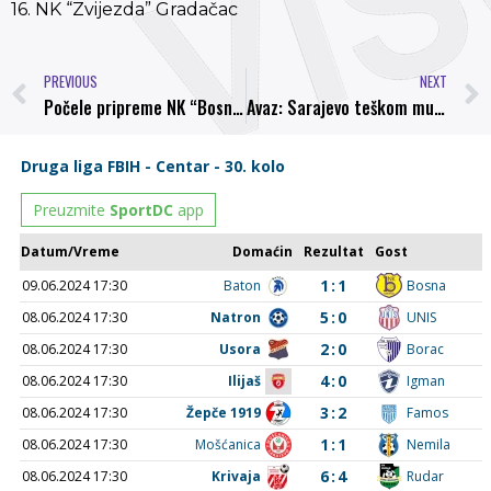
16. NK “Zvijezda” Gradačac
PREVIOUS
NEXT
Počele pripreme NK “Bosna” Visoko: Održana prozivka igrača
Avaz: Sarajevo teškom mukom savladalo visočku Bosnu