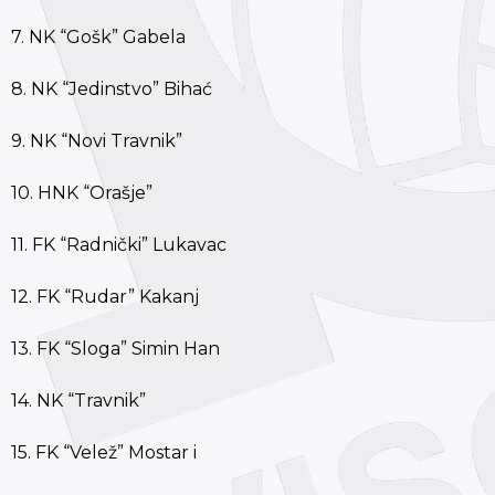
7. NK “Gošk” Gabela
8. NK “Jedinstvo” Bihać
9. NK “Novi Travnik”
10. HNK “Orašje”
11. FK “Radnički” Lukavac
12. FK “Rudar” Kakanj
13. FK “Sloga” Simin Han
14. NK “Travnik”
15. FK “Velež” Mostar i