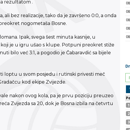
la rezultatom .
ali bez realizacije, tako da je završeno 0:0, a onda
an preokret nogometaša Bosne.
lomana. Ipak, svega šest minuta kasnije, u
ć koji je u igru ušao s klupe. Potpuni preokret stiže
uti bilo već 3:1, a pogodio je Čabaravdić sa bijele
i loptu u svom posjedu i rutinski privesti meč
Gradačcu kod ekipe Zvijezde.
vale nakon ovog kola, pa je prvu poziciju preuzeo
reća Zvijezda sa 20, dok je Bosna izbila na četvrtu