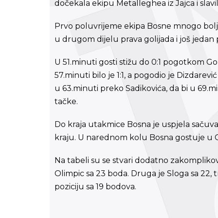
dočekala ekipu Metalleghea iz Jajca i slavi
Prvo poluvrijeme ekipa Bosne mnogo bolja, 
u drugom dijelu prava golijada i još jed
U 51.minuti gosti stižu do 0:1 pogotkom Go
57.minuti bilo je 1:1, a pogodio je Dizdarevi
u 63.minuti preko Sadikovića, da bi u 69.min
tačke.
Do kraja utakmice Bosna je uspjela sačuvat
kraju. U narednom kolu Bosna gostuje u 
Na tabeli su se stvari dodatno zakompliko
Olimpic sa 23 boda. Druga je Sloga sa 22, t
poziciju sa 19 bodova.