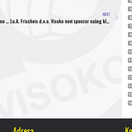
NEXT
Karioke pozivaju sve navijače da zajedno bodrimo naše rukometaše
J.u.A. Frischeis d.o.o. Visoko novi sponzor našeg kluba
Adresa
Ko