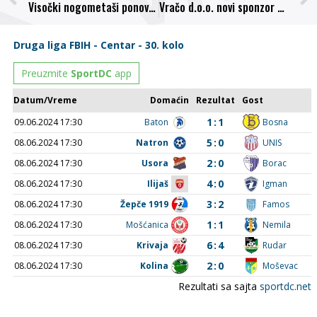
Visočki nogometaši ponovo na pobjedničkom kolosijeku: Bosna – Metalleghe 3:1 (0:0)
Vračo d.o.o. novi sponzor našeg kluba