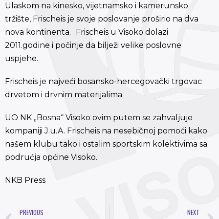
Ulaskom na kinesko, vijetnamsko i kamerunsko
tržište, Frischeis je svoje poslovanje proširio na dva
nova kontinenta. Frischeis u Visoko dolazi
2011.godine i počinje da bilježi velike poslovne
uspjehe.
Frischeis je najveći bosansko-hercegovački trgovac
drvetom i drvnim materijalima.
UO NK „Bosna“ Visoko ovim putem se zahvaljuje
kompaniji J.u.A. Frischeis na nesebičnoj pomoći kako
našem klubu tako i ostalim sportskim kolektivima sa
podrućja općine Visoko.
NKB Press
PREVIOUS
NEXT