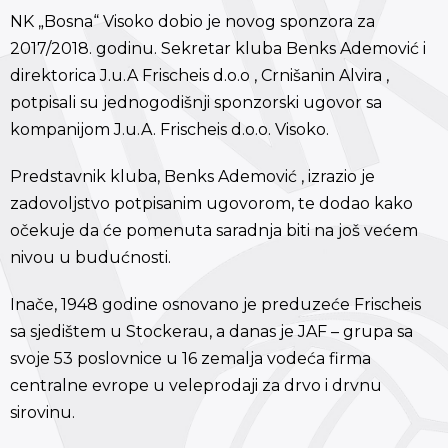
NK „Bosna“ Visoko dobio je novog sponzora za
2017/2018. godinu. Sekretar kluba Benks Ademović i
direktorica J.u.A Frischeis d.o.o , Crnišanin Alvira ,
potpisali su jednogodišnji sponzorski ugovor sa
kompanijom J.u.A. Frischeis d.o.o. Visoko.
Predstavnik kluba, Benks Ademović , izrazio je
zadovoljstvo potpisanim ugovorom, te dodao kako
očekuje da će pomenuta saradnja biti na još većem
nivou u budućnosti.
Inače, 1948 godine osnovano je preduzeće Frischeis
sa sjedištem u Stockerau, a danas je JAF – grupa sa
svoje 53 poslovnice u 16 zemalja vodeća firma
centralne evrope u veleprodaji za drvo i drvnu
sirovinu.