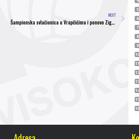
NEXT
Šampionska svlačionica u Vrapčićima i ponovo Zige Zage
Adresa
Ko