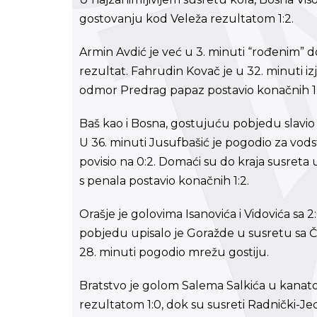
gostovanju kod Veleža rezultatom 1:2.
Armin Avdić je već u 3. minuti “rođenim” d
rezultat. Fahrudin Kovač je u 32. minuti izje
odmor Predrag papaz postavio konačnih 1:
Baš kao i Bosna, gostujuću pobjedu slavio je
U 36. minuti Jusufbašić je pogodio za vodst
povisio na 0:2. Domaći su do kraja susreta u
s penala postavio konačnih 1:2.
Orašje je golovima Isanovića i Vidovića sa 2
pobjedu upisalo je Goražde u susretu sa Čap
28. minuti pogodio mrežu gostiju.
Bratstvo je golom Salema Salkića u kanat
rezultatom 1:0, dok su susreti Radnički-J