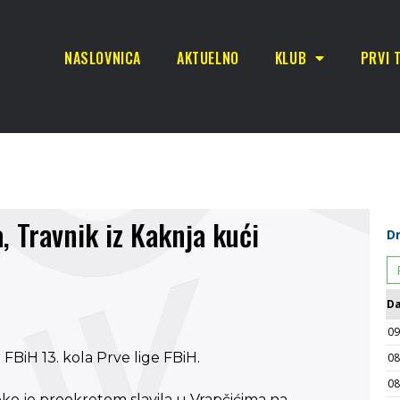
NASLOVNICA
AKTUELNO
KLUB
PRVI 
, Travnik iz Kaknja kući
FBiH 13. kola Prve lige FBiH.
oko je preokretom slavila u Vrapčićima na