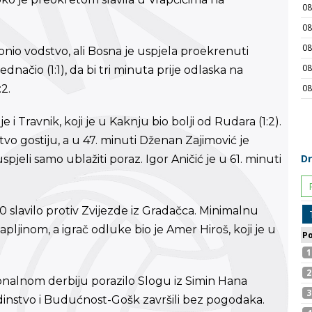
onio vodstvo, ali Bosna je uspjela proekrenuti
dnačio (1:1), da bi tri minuta prije odlaska na
2.
 i Travnik, koji je u Kaknju bio bolji od Rudara (1:2).
vo gostiju, a u 47. minuti Dženan Zajimović je
spjeli samo ublažiti poraz. Igor Aničić je u 61. minuti
:0 slavilo protiv Zvijezde iz Gradačca. Minimalnu
ljinom, a igrač odluke bio je Amer Hiroš, koji je u
onalnom derbiju porazilo Slogu iz Simin Hana
edinstvo i Budućnost-Gošk završili bez pogodaka.