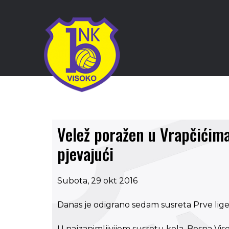
Velež poražen u Vrapčićima
pjevajući
Subota, 29 okt 2016
Danas je odigrano sedam susreta Prve lige 
U najzanimljivijem susretu kola, Bosna Vis