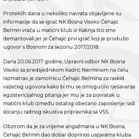
Proteklih dana u nekoliko navrata objavljene su
informacije da se igrač NK Bosna Visoko Čehajić
Belmin vrača u matični klub iz Kaknja što smo
demantovali jer je Čehajić prvi igrač koji je produžio
ugovor s Bosnom za sezonu 2017/2018.
Dana 20.06.2017 godine, Upravni odbor NK Bosna
Visoko sa predsjednikom Kadrić Nerminom na čelu
razmatrao je zamolnicu Čehajić Belmina za raskid
važečeg ugovora kako bi mu se omogučilo rješavanje
egzistencijalnog pitanja jer mu je za povratak u
matični klub između ostalog obećano zaposlenje radi
sticanju radnog iskustva pripravnika sa VSS.
Obzirom da je za vrijeme angažmana u NK Bosna,
Čehajić Belmin dao dobar doprinos uspjesima kluba