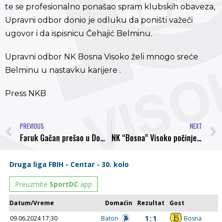
te se profesionalno ponašao spram klubskih obaveza,
Upravni odbor donio je odluku da poništi važeči
ugovor i da ispisnicu Čehajić Belminu.
Upravni odbor NK Bosna Visoko želi mnogo sreće
Belminu u nastavku karijere .
Press NKB
PREVIOUS
NEXT
Faruk Gačan prešao u Domžale
NK “Bosna” Visoko počinje sa pripremama