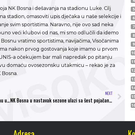
ja NK Bosna i dešavanja na stadionu Luke. Cilj
na stadion, omasoviti upis dječaka u naše selekcije i
anje svim sportistima. Naravno, nije ovo sad neka
puno veći klubovi od nas, mi smo odlučili da idemo
K Bosnu vratimo sportistima, navijačima, Visočanima
rama nakon prvog gostovanja koje imamo u prvom
 UNIS-a očekujem bar mali napredak po pitanju
prvu domaću ovosezonsku utakmicu – rekao je za
K Bosna.
NEXT
NK Bosna narednog vikenda igra prvu pripremnu utakmicu protiv FK Rudar
NK Bosna u nastavak sezone ulazi sa šest pojačanja
Adresa
Ko