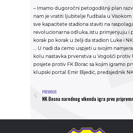
– Imamo dugoročni petogodišnji plan razvo
nam je vratiti ljubitelje fudbala u Visokom 
sve kapacitete stadiona staviti na raspolag
revolucionarna odluka, istu primjenjuju i 
korak po korak u želji da stadion Luke i N
… U nadi da ćemo uspjeti u svojim namje
kolu nastavka prvenstva u Vogošči protiv
posjete protiv FK Borac sa kojim igramo 
klupski portal Emir Bijedić, predsjednik N
PREVIOUS