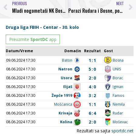
PREVIOUS
NEXT
Mladi nogometaši NK Bosna Visoko otputovali na međunarodni nogometni turnir u Berlin
Porazi Rudara i Bosne, pobjeda Novog Travnika