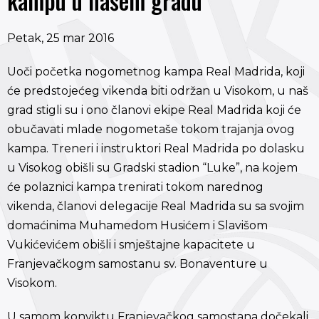
kampu u našem gradu
Petak, 25 mar 2016
Uoči početka nogometnog kampa Real Madrida, koji
će predstojećeg vikenda biti održan u Visokom, u naš
grad stigli su i ono članovi ekipe Real Madrida koji će
obučavati mlade nogometaše tokom trajanja ovog
kampa. Treneri i instruktori Real Madrida po dolasku
u Visokog obišli su Gradski stadion “Luke”, na kojem
će polaznici kampa trenirati tokom narednog
vikenda, članovi delegacije Real Madrida su sa svojim
domaćinima Muhamedom Husićem i Slavišom
Vukićevićem obišli i smještajne kapacitete u
Franjevačkogm samostanu sv. Bonaventure u
Visokom.
U samom konviktu Franjevačkog samostana dočekali