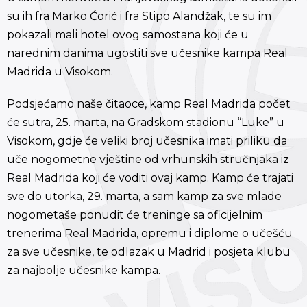
su ih fra Marko Ćorić i fra Stipo Alandžak, te su im
pokazali mali hotel ovog samostana koji će u
narednim danima ugostiti sve učesnike kampa Real
Madrida u Visokom.
Podsjećamo naše čitaoce, kamp Real Madrida počet
će sutra, 25. marta, na Gradskom stadionu “Luke” u
Visokom, gdje će veliki broj učesnika imati priliku da
uče nogometne vještine od vrhunskih stručnjaka iz
Real Madrida koji će voditi ovaj kamp. Kamp će trajati
sve do utorka, 29. marta, a sam kamp za sve mlade
nogometaše ponudit će treninge sa oficijelnim
trenerima Real Madrida, opremu i diplome o učešću
za sve učesnike, te odlazak u Madrid i posjeta klubu
za najbolje učesnike kampa.