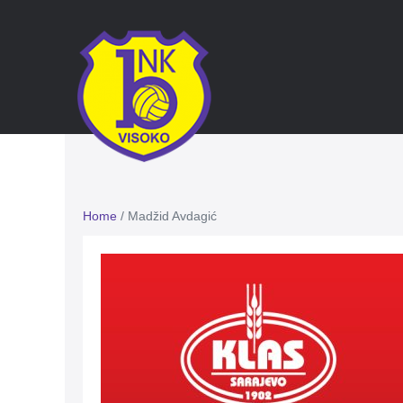
Home
/
Madžid Avdagić