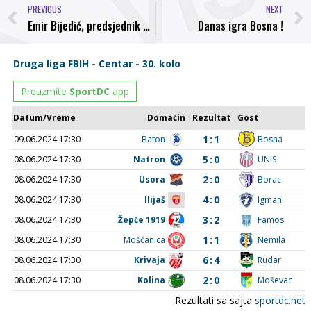
PREVIOUS
NEXT
Emir Bijedić, predsjednik NK Bosna: Djeca su nam na raspustu, sad bi trebalo biti lakše
Danas igra Bosna !