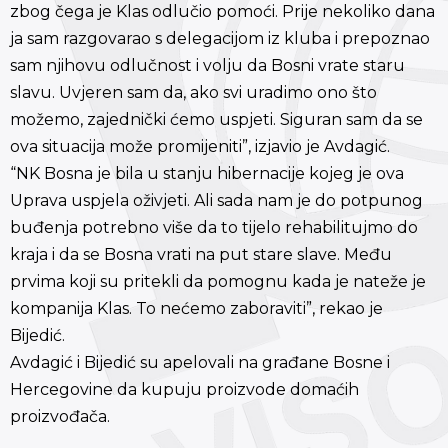
zbog čega je Klas odlučio pomoći. Prije nekoliko dana
ja sam razgovarao s delegacijom iz kluba i prepoznao
sam njihovu odlučnost i volju da Bosni vrate staru
slavu. Uvjeren sam da, ako svi uradimo ono što
možemo, zajednički ćemo uspjeti. Siguran sam da se
ova situacija može promijeniti”, izjavio je Avdagić.
“NK Bosna je bila u stanju hibernacije kojeg je ova
Uprava uspjela oživjeti. Ali sada nam je do potpunog
buđenja potrebno više da to tijelo rehabilitujmo do
kraja i da se Bosna vrati na put stare slave. Među
prvima koji su pritekli da pomognu kada je nateže je
kompanija Klas. To nećemo zaboraviti”, rekao je
Bijedić.
Avdagić i Bijedić su apelovali na građane Bosne i
Hercegovine da kupuju proizvode domaćih
proizvođača.