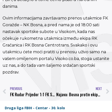
danima.
Ovim informacijama završavamo prenos utakmice FK
Goražde – NK Bosna, a pred nama je od 18:00 sati
nastavak sportske subote u Visokom, kada nas
očekuje rukometna utakmica između ekipa RK
Gračanica i RK Bosna Centrotrans. Svakako i ovu
utakmicu ćete moći pratiti u prenosu uživo samo na
vašem omiljenom portalu Visoko.co.ba, stoga ustanite
uz nas, a do tada vam šaljemo srdačan sportski
pozdrav.
PREVIOUS
NEXT
FK Rudar Prijedor 1:1 FK Sarajevo
Najava: Bosna protiv ekipe iz Novog Travnika traži potvrdu odlične forme