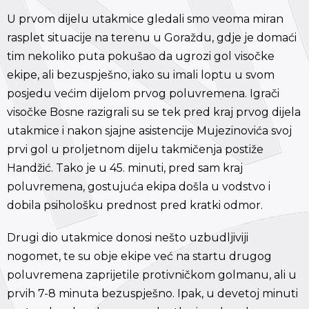
U prvom dijelu utakmice gledali smo veoma miran
rasplet situacije na terenu u Goraždu, gdje je domaći
tim nekoliko puta pokušao da ugrozi gol visočke
ekipe, ali bezuspješno, iako su imali loptu u svom
posjedu većim dijelom prvog poluvremena. Igrači
visočke Bosne razigrali su se tek pred kraj prvog dijela
utakmice i nakon sjajne asistencije Mujezinovića svoj
prvi gol u proljetnom dijelu takmičenja postiže
Handžić. Tako je u 45. minuti, pred sam kraj
poluvremena, gostujuća ekipa došla u vodstvo i
dobila psihološku prednost pred kratki odmor.
Drugi dio utakmice donosi nešto uzbudljiviji
nogomet, te su obje ekipe već na startu drugog
poluvremena zaprijetile protivničkom golmanu, ali u
prvih 7-8 minuta bezuspješno. Ipak, u devetoj minuti