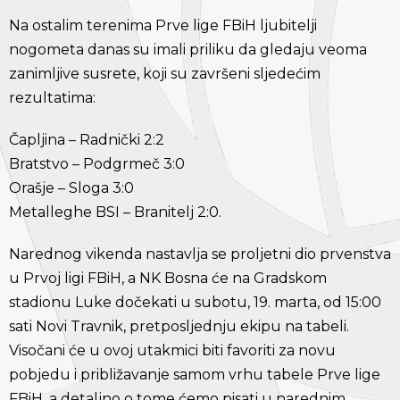
Na ostalim terenima Prve lige FBiH ljubitelji
nogometa danas su imali priliku da gledaju veoma
zanimljive susrete, koji su završeni sljedećim
rezultatima:
Čapljina – Radnički 2:2
Bratstvo – Podgrmeč 3:0
Orašje – Sloga 3:0
Metalleghe BSI – Branitelj 2:0.
Narednog vikenda nastavlja se proljetni dio prvenstva
u Prvoj ligi FBiH, a NK Bosna će na Gradskom
stadionu Luke dočekati u subotu, 19. marta, od 15:00
sati Novi Travnik, pretposljednju ekipu na tabeli.
Visočani će u ovoj utakmici biti favoriti za novu
pobjedu i približavanje samom vrhu tabele Prve lige
FBiH, a detaljno o tome ćemo pisati u narednim