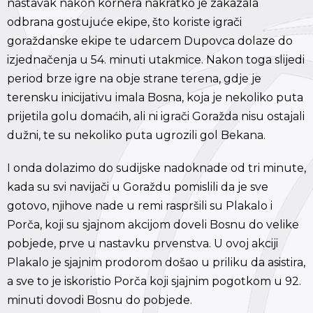
nastavak nakon kornera nakratko je zakazala
odbrana gostujuće ekipe, što koriste igrači
goraždanske ekipe te udarcem Dupovca dolaze do
izjednačenja u 54. minuti utakmice. Nakon toga slijedi
period brze igre na obje strane terena, gdje je
terensku inicijativu imala Bosna, koja je nekoliko puta
prijetila golu domaćih, ali ni igrači Goražda nisu ostajali
dužni, te su nekoliko puta ugrozili gol Bekana.
I onda dolazimo do sudijske nadoknade od tri minute,
kada su svi navijači u Goraždu pomislili da je sve
gotovo, njihove nade u remi raspršili su Plakalo i
Porča, koji su sjajnom akcijom doveli Bosnu do velike
pobjede, prve u nastavku prvenstva. U ovoj akciji
Plakalo je sjajnim prodorom došao u priliku da asistira,
a sve to je iskoristio Porča koji sjajnim pogotkom u 92.
minuti dovodi Bosnu do pobjede.