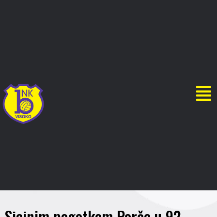
Sjajnim pogotkom Porče u 92.