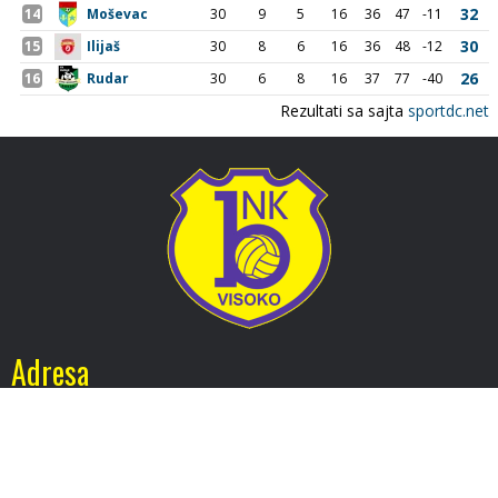
Adresa
Nogometni klub BOSNA
Stadion Luke, 71300 Visoko