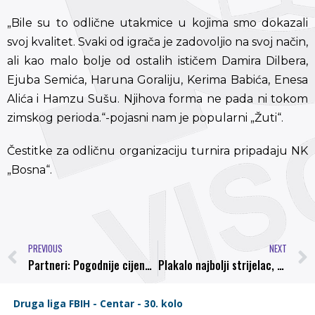
„Bile su to odlične utakmice u kojima smo dokazali
svoj kvalitet. Svaki od igrača je zadovoljio na svoj način,
ali kao malo bolje od ostalih ističem Damira Dilbera,
Ejuba Semića, Haruna Goraliju, Kerima Babića, Enesa
Alića i Hamzu Sušu. Njihova forma ne pada ni tokom
zimskog perioda.“-pojasni nam je popularni „Žuti“.
Čestitke za odličnu organizaciju turnira pripadaju NK
„Bosna“.
PREVIOUS
NEXT
Partneri: Pogodnije cijene mjesečne članarine u Omladinskom Pogonu FK Sarajevo za određene kategorije stanovništva
Plakalo najbolji strijelac, a Čiva asistent Druge lige