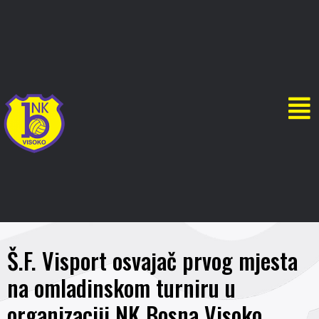
Š.F. Visport osvajač prvog mjesta
na omladinskom turniru u
organizaciji NK Bosna Visoko