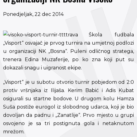
Ponedjeljak, 22 dec 2014
Škola fudbala
„Visport“ osvajač je prvog turnira na umjetnoj podlozi
u organizaciji NK „Bosna“. Puleni odličnog stratega,
trenera Edina Muzaferije, po ko zna koji put su
dokazali snagu i uigranost ekipe.
„Visport“ je u subotu otvorio turnir pobjedom od 2:0
protiv vršnjaka iz Ilijaša. Kerim Babić i Adis Kubat
osigurali su startne bodove. U drugom kolu Hamza
Suša postiže eurogol iz slobodnog udarca, koji je bio
dovoljan da padnu i „Zanatlije“. Prvo mjesto u grupi
osvojeno je sa tri postignuta gola i netaknutom
mrežom.