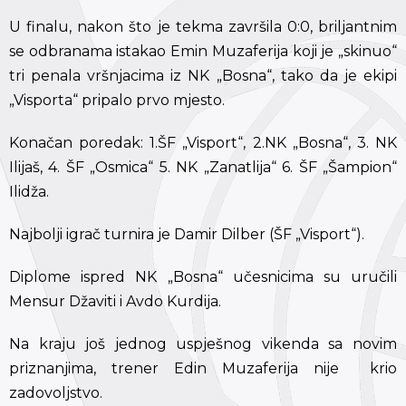
U finalu, nakon što je tekma završila 0:0, briljantnim
se odbranama istakao Emin Muzaferija koji je „skinuo“
tri penala vršnjacima iz NK „Bosna“, tako da je ekipi
„Visporta“ pripalo prvo mjesto.
Konačan poredak: 1.ŠF „Visport“, 2.NK „Bosna“, 3. NK
Ilijaš, 4. ŠF „Osmica“ 5. NK „Zanatlija“ 6. ŠF „Šampion“
Ilidža.
Najbolji igrač turnira je Damir Dilber (ŠF „Visport“).
Diplome ispred NK „Bosna“ učesnicima su uručili
Mensur Džaviti i Avdo Kurdija.
Na kraju još jednog uspješnog vikenda sa novim
priznanjima, trener Edin Muzaferija nije krio
zadovoljstvo.