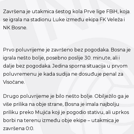
Završena je utakmica šestog kola Prve lige FBiH, koja
se igrala na stadionu Luke između ekipa FK Veleža i
NK Bosne.
Prvo poluvrijeme je završeno bez pogodaka. Bosna je
igrala nešto bolje, posebno poslije 30. minute, ali i
dalje bez pogodaka. Jedina sporna situacija u prvom
poluvremenu je kada sudija ne dosuđuje penal za
Visočane.
Drugo poluvrijeme je bilo nešto bolje. Obilježilo ga je
više prilika na obje strane, Bosna je imala najbolju
priliku preko Mujića koji je pogodio stativu, ali uprkos
borbi na terenu između obje ekipe – utakmica je
završena 0:0.