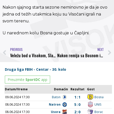
Nakon sjajnog starta sezone neminovno je da je ovo
jedna od težih utakmica koju su Visočani igrali na
svom terenu.
U narednom kolu Bosna gostuje u Čapljini.
PREVIOUS
NEXT
Veležu bod u Visokom, Slaven i Orašje sigurni
Nakon remija sa Bosnom i poraza od Iskre, Elvedin Beganović više nije trener FK Rudar