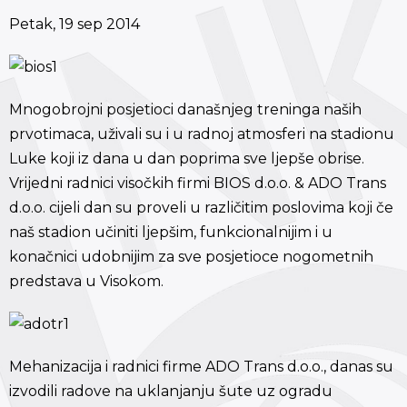
Petak, 19 sep 2014
Mnogobrojni posjetioci današnjeg treninga naših
prvotimaca, uživali su i u radnoj atmosferi na stadionu
Luke koji iz dana u dan poprima sve ljepše obrise.
Vrijedni radnici visočkih firmi BIOS d.o.o. & ADO Trans
d.o.o. cijeli dan su proveli u različitim poslovima koji če
naš stadion učiniti ljepšim, funkcionalnijim i u
konačnici udobnijim za sve posjetioce nogometnih
predstava u Visokom.
Mehanizacija i radnici firme ADO Trans d.o.o., danas su
izvodili radove na uklanjanju šute uz ogradu