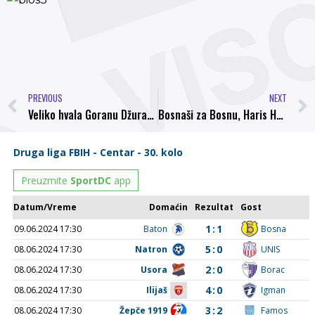
PREVIOUS
NEXT
Veliko hvala Goranu Džuranoviću
Bosnaši za Bosnu, Haris Handžija još jednom pokazao da nije zaboravio svoj klub