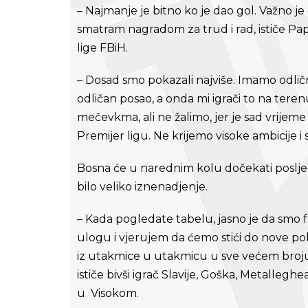
– Najmanje je bitno ko je dao gol. Važno j
smatram nagradom za trud i rad, ističe Papa
lige FBiH.
– Dosad smo pokazali najviše. Imamo odlič
odličan posao, a onda mi igrači to na ter
mečevkma, ali ne žalimo, jer je sad vrijeme
Premijer ligu. Ne krijemo visoke ambicije i
Bosna će u narednim kolu dočekati posljed
bilo veliko iznenadjenje.
– Kada pogledate tabelu, jasno je da smo 
ulogu i vjerujem da ćemo stići do nove pob
iz utakmice u utakmicu u sve većem broju
ističe bivši igrač Slavije, Goška, Metalleghe
u Visokom.