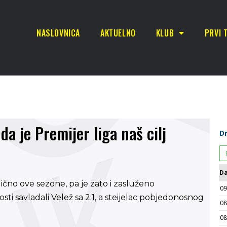
NASLOVNICA
AKTUELNO
KLUB
PRVI 
a je Premijer liga naš cilj
lično ove sezone, pa je zato i zasluženo
 gosti savladali Velež sa 2:1, a steijelac pobjedonosnog