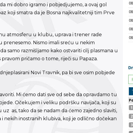
e da mi dobro igramo i pobjedjujemo, a ovaj gol
z koji smatra da je Bosna najkvalitetniji tim Prve
nu atmosferu u klubu, uprava i trener rade
enu prenesemo. Nismo imali sreću u nekim
 da samo razmišljamo kako ostvariti cilj plasmana u
 s pravom pričamo o tome, riječi su Papaza.
njeplasirani Novi Travnik, pa bi sve osim pobjede
favoriti. Mi ćemo dati sve od sebe da opravdamo tu
jede. Očekujem i veliku podršku navijača, koji su
 uz as, tako da se nadam da ćemo zajedno slaviti,
a i nekih inostranih klubiva, koji je odlično dočekan