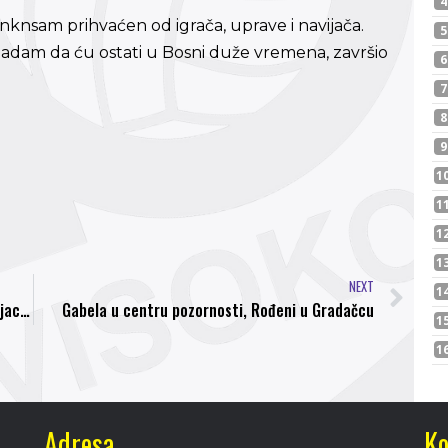
jnknsam prihvaćen od igrača, uprave i navijača.
nadam da ću ostati u Bosni duže vremena, završio
NEXT
INTERVJU Igrač kojeg se Rudar odrekao: Kakanjac Belmin Čehajić briljira u visočkoj Bosni
Gabela u centru pozornosti, Rođeni u Gradačcu
Adresa
Ko