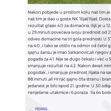
Nakon pobjede u prošlom kolu naš tim je 
naš tim je išao u goste NK ‘Ilijaš'Ilijaš. Do
rezultat glasio 4:0 za domaćina. Ilijš je u
u 29.minuti povećava svoju prednost od 2:0
odveo domaćine na tri gola prednosti. U 37
na 4:0 , i tako se otišlo na odmor od čet
sjajnu šansu je imao Salkanović,ali njegov 
pogađa za 4:1. Nije se dugo čekalo i već u 
smanjuje rezultat na 4:2. Nakon deset min
pogodak , i smanjuje prednost Ilijaša na sam
88.minuti ,ali Hrnjić sjajno čita stranu i b
jedanest je bilo ispod 21. godine. U 30 odi
neriješene utakmice i 6 poraza . Sa 64 bod
PREVIOUS