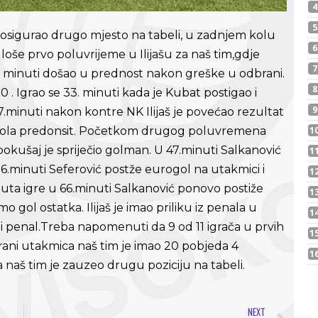
osigurao drugo mjesto na tabeli, u zadnjem kolu
sta loše prvo poluvrijeme u Ilijašu za naš tim,gdje
 12. minuti došao u prednost nakon greške u odbrani.
 . Igrao se 33. minuti kada je Kubat postigao i
.minuti nakon kontre NK Ilijaš je povećao rezultat
iri gola predonsit. Početkom drugog poluvremena
pokušaj je spriječio golman. U 47.minuti Salkanović
56.minuti Seferović postže eurogol na utakmici i
uta igre u 66.minuti Salkanović ponovo postiže
o gol ostatka. Ilijaš je imao priliku iz penala u
rani penal.Treba napomenuti da 9 od 11 igrača u prvih
grani utakmica naš tim je imao 20 pobjeda 4
a naš tim je zauzeo drugu poziciju na tabeli.
NEXT