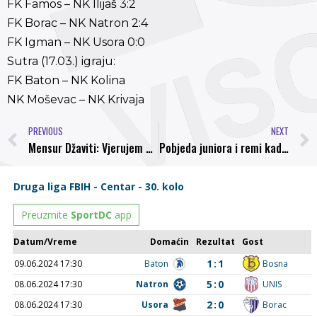
FK Famos – NK Ilijaš 3:2
FK Borac – NK Natron 2:4
FK Igman – NK Usora 0:0
Sutra (17.03.) igraju:
FK Baton – NK Kolina
NK Moševac – NK Krivaja
PREVIOUS
NEXT
Mensur Džaviti: Vjerujem u ove momke i vjerujem u pozitivan rezultat u Vogošći
Pobjeda juniora i remi kadeta u Ilijašu