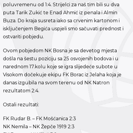
poluvremenu od 1:4. Strijelci za naš tim bili su dva
puta Tarik Zukić te Enad Ahmić iz penala i Almin
Buza. Do kraja susreta iako sa crvenim kartonom i
isključenjem Begića uspjeli smo sačuvati prednost i
ostvariti pobjedu.
Ovom pobjedom NK Bosna je sa devetog mjesta
došla na šestu poziciju sa 25 osvojenih bodova i u
narednom 17.kolu koje se igra slijedeće subote u
Visokom dočekuje ekipu FK Borac iz Jelaha koja je
danas izgubila na svom terenu od NK Natron
rezultatom 2:4.
Ostali rezultati:
FK Rudar B. – FK Mošćanica 2:3
NK Nemila – NK Žepče 1919 2:3