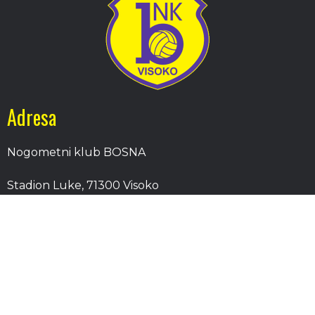
Adresa
Nogometni klub BOSNA
Stadion Luke, 71300 Visoko
Bosnia and Herzegovina
Kontakt
E-Pošta
: nkbosna.visoko@gmail.com