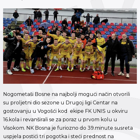
Nogometaši Bosne na najbolji mogući način otvorili
su proljetni dio sezone u Drugoj ligi Centar na
gostovanju u Vogošći kod ekipe FK UNIS u okviru
16.kola i revanširali se za poraz u prvom kolu u
Visokom. NK Bosna je furiozno do 39.minute susreta
uspjela postići tri pogotka i steći prednost na