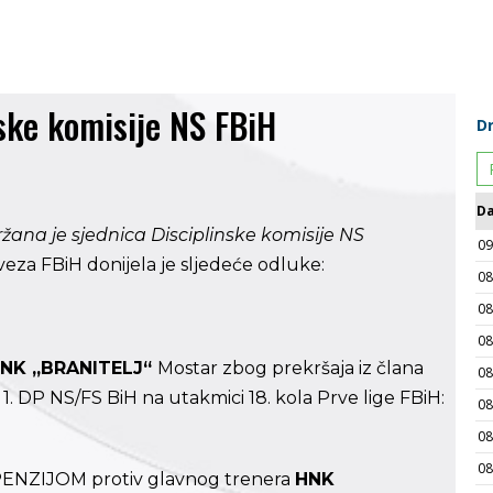
ske komisije NS FBiH
ržana je sjednica Disciplinske komisije NS
eza FBiH donijela je sljedeće odluke:
NK „BRANITELJ“
Mostar zbog prekršaja iz člana
1. DP NS/FS BiH na utakmici 18. kola Prve lige FBiH:
SPENZIJOM protiv glavnog trenera
HNK