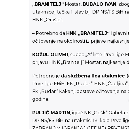
„BRANITELJ“
Mostar,
BUBALO IVAN
, zbo
utakmice) tačka 1. stav b) DP NS/FS BiH na 
HNK „Orašje“.
– Potrebno da
HNK „BRANITELJ“
i glavni
očitovanje na okolnosti iz prijave najkasni
KOŽUL OLIVER
, sudac „A“ liste Prve lige
prijavu HNK „Branitelj“ Mostar, najkasnije
Potrebno je da
službena lica utakmice (d
Prve lige FBiH: FK „Rudar“-HNK „Čapljina“
FK „Rudar“ Kakanj, dostave očitovanje na o
godine.
PULJIĆ MARTIN
, igrač NK „Gošk“ Gabela 
DP NS/FS BiH na utakmici 18. kola Prve li
ZABRANOM IGRANJA 1 (JEDNE) PRVENSTVEN