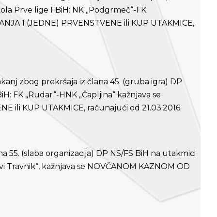
kola Prve lige FBiH: NK „Podgrmeč“-FK
ANJA 1 (JEDNE) PRVENSTVENE ili KUP UTAKMICE,
akanj zbog prekršaja iz člana 45. (gruba igra) DP
BiH: FK „Rudar“-HNK „Čapljina“ kažnjava se
ili KUP UTAKMICE, računajući od 21.03.2016.
na 55. (slaba organizacija) DP NS/FS BiH na utakmici
„Novi Travnik“, kažnjava se NOVČANOM KAZNOM OD