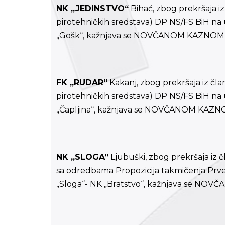
NK „JEDINSTVO“
Bihać, zbog prekršaja iz 
pirotehničkih sredstava) DP NS/FS BiH na u
„Gošk“, kažnjava se NOVČANOM KAZNOM
FK „RUDAR“
Kakanj, zbog prekršaja iz član
pirotehničkih sredstava) DP NS/FS BiH na 
„Čapljina“, kažnjava se NOVČANOM KAZ
NK „SLOGA”
Ljubuški, zbog prekršaja iz č
sa odredbama Propozicija takmičenja Prve 
„Sloga“- NK „Bratstvo“, kažnjava se N