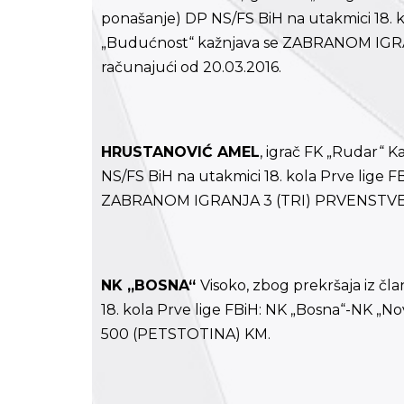
ponašanje) DP NS/FS BiH na utakmici 18. 
„Budućnost“ kažnjava se ZABRANOM IGR
računajući od 20.03.2016.
HRUSTANOVIĆ AMEL
, igrač FK „Rudar“ K
NS/FS BiH na utakmici 18. kola Prve lige F
ZABRANOM IGRANJA 3 (TRI) PRVENSTVENE 
NK „BOSNA“
Visoko, zbog prekršaja iz čla
18. kola Prve lige FBiH: NK „Bosna“-NK 
500 (PETSTOTINA) KM.