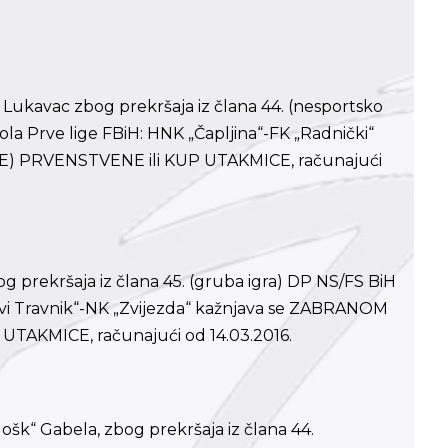
i“ Lukavac zbog prekršaja iz člana 44. (nesportsko
la Prve lige FBiH: HNK „Čapljina“-FK „Radnički“
E) PRVENSTVENE ili KUP UTAKMICE, računajući
bog prekršaja iz člana 45. (gruba igra) DP NS/FS BiH
Novi Travnik“-NK „Zvijezda“ kažnjava se ZABRANOM
TAKMICE, računajući od 14.03.2016.
ošk“ Gabela, zbog prekršaja iz člana 44.