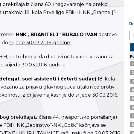
g prekršaja iz člana 60. (nagovaranje na prekid
utakmici 18. kola Prve lige FBiH: HNK „Branitelj“-
 trener
HNK „BRANITELJ“ BUBALO IVAN
dostave
je do
srijede 30.03.2016. godine.
 FBiH, potrebno je da dostavi očitovanje vezano za
 do
srijede 30.03.2016. godine
.
elegat, suci asistenti i četvrti sudac)
18. kola
, vezano za prijavu glavnog suca utakmice protiv
kolnosti iz prijave najkasnije do
srijede 30.03.2016.
zbog prekršaja iz člana 44. (nesportsko ponašanje)
ge FBiH: NK „Jedinstvo“-NK „Gošk“ kažnjava se
E ili KUP UTAKMICE, računajući od 20.03.2016.