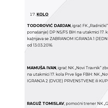
KOLO
TODOROVIĆ DARJAN
, igrač FK „Radničk
ponašanje) DP NS/FS BiH na utakmici 17. ko
kažnjava se ZABRANOM IGRANJA 1 (JEDN
od 13.03.2016.
MAMUŠA IVAN
, igrač NK „Novi Travnik“ z
na utakmici 17. kola Prve lige FBiH: NK „
IGRANJA 2 (DVIJE) PRVENSTVENE ili KUP U
RAGUŽ TOMISLAV
, pomoćni trener NK „G