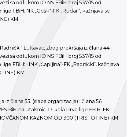
vezi sa odlukom IO NS FBiH broj 537/15 od
e lige FBiH: NK „Gošk“-FK „Rudar“, kažnjava se
NE) KM.
Radnički“ Lukavac, zbog prekršaja iz člana 44.
vezi sa odlukom IO NS FBiH broj 537/15 od
e lige FBiH: HNK „Čapljina“-FK „Radnički“, kažnjava
TINE) KM.
 iz člana 55. (slaba organizacija) i člana 56.
S BiH na utakmici 17. kola Prve lige FBiH: FK
 se NOVČANOM KAZNOM OD 300 (TRISTOTINE) KM.