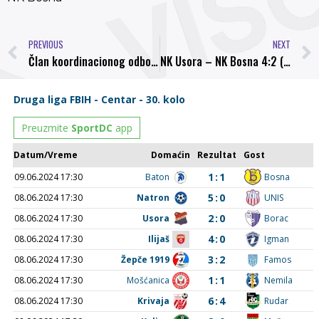
PREVIOUS
NEXT
Član koordinacionog odbora NK Bosna // Bosna i Hercegovina ima predstavnika na finalu UEFA Europa Lige
NK Usora – NK Bosna 4:2 (1:2)