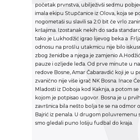
početak prvnstva, ubilježivši sedmu pobje
imala ekipu Stupčanice iz Olova, koja se 
nogometaši su slavili sa 2:0 bit če vrlo zan
kršajima. Izostanak nekih do sada standard
tako je Lukhodžić igrao lijevog beka a Frl
odnosu na prošlu utakmicu nije bilo iskus
zbog ženidbe a njega je zamjenio A.Hodži
pauze i ozljede leđa. Od prve minute u na
redove Bosne, Amar Čabaravdić koji je u 
zvanično nije više igrač NK Bosna. Inace Ć
Mladosti iz Doboja kod Kaknja, a potom se 
kojom je potpisao ugovor. Bosna je u prvih
završnica bila nešto bolja te se na odmor otiš
Bajrić iz penala. U drugom poluvremenu su
smo gledali puno lošiju fudbal do kraja.