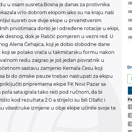
du u osam susreta.Bosna je danas za protivnika
pokazala vrlo dobrom ekipom iako su na kraju naši
imljivi susreti ove dvije ekipe u prvenstvenim
nih prvotimaca donio je i određene rotacije u ekipi,
jak desnog, dok je Raščić pomjeren u vezni red. U
nog Alena Čehajića, koji je dobio slobodne dane
ć koji se polako vrača u takmičarsku formu nakon
valnom redu zaigrao je još jedan povratnik u
početnom sastavu zamjenio Kemala Ćesu koji
esa bi do zimske pauze trebao nastupati za ekipu
priključiti pripremama ekipe FK Novi Pazar sa
 pola sata igrala tako reči pod ručnom, da bi
lo kod rezultata 2:0 a strijelci su bili Džafić i
 višestruke izmjene u obje ekipe učinile svoje te