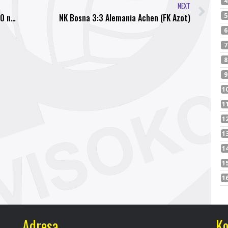
NEXT
NK Bosna – NK Stupčanica Olovo, danas u 18:00 na stadionu Luke
NK Bosna 3:3 Alemania Achen (FK Azot)
Adresa
Ko