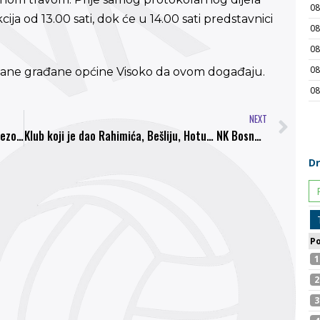
ja od 13.00 sati, dok će u 14.00 sati predstavnici
ovane građane općine Visoko da ovom događaju.
NEXT
Statistika igrača NK Bosna u jesenjem dijelu sezone
Klub koji je dao Rahimića, Bešliju, Hotu… NK Bosna Visoko vraća se na puteve stare slave