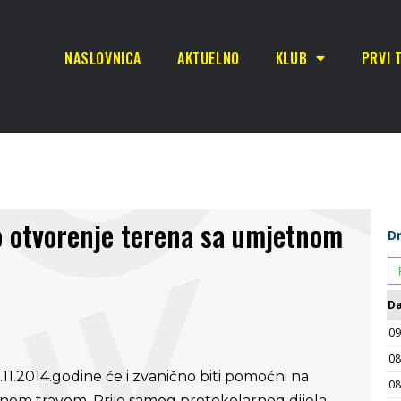
NASLOVNICA
AKTUELNO
KLUB
PRVI 
o otvorenje terena sa umjetnom
.11.2014.godine će i zvanično biti
pomo
ćni na
om travom. Prije samog protokolarnog dijela