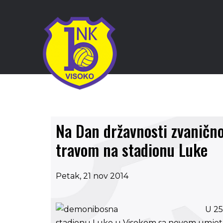
Na Dan državnosti zvaničn
travom na stadionu Luke
Petak, 21 nov 2014
U 25
stadionu Luke u Visokom sa novom umjetn