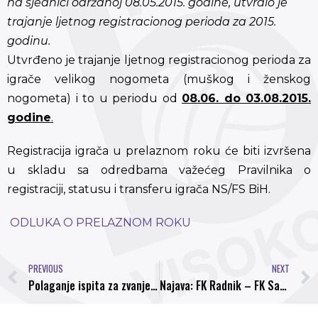
na sjednici održanoj 08.05.2015. godine, utvrdio je
trajanje ljetnog registracionog perioda za 2015.
godinu.
Utvrđeno je trajanje ljetnog registracionog perioda za
igrače velikog nogometa (muškog i ženskog
nogometa) i to u periodu od
08.06. do 03.08.2015.
godine
.
Registracija igrača u prelaznom roku će biti izvršena
u skladu sa odredbama važećeg Pravilnika o
registraciji, statusu i transferu igrača NS/FS BiH.
ODLUKA O PRELAZNOM ROKU
PREVIOUS
NEXT
Polaganje ispita za zvanje Entitetski sudac 20.05.2015. godine
Najava: FK Radnik – FK Sarajevo