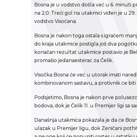
Bosna je u vodstvo došla već u 6. minuti pre
na 2:0. Treći gol na utakmici viđen je u 2
vodstvo Visočana.
Bosna je nakon toga ostala s igračem manj
do kraja utakmice postigla još dva pogotka
konačan rezultat utakmice postavio je Belmi
promašio jedanaesterac za Čelik.
Visočka Bosna će već u utorak imati nared
kombinovanom sastavu, a protivnik će biti S
Podsjetimo, Bosna je nakon prve polusezone
bodova, dok je Čelik 11. u Premijer ligi sa
Današnja utakmica pokazala je da će Bosn
ulazak u Premijer ligu, dok Zeničani pothit
a ne one koji će popuniti roster u ostatku 