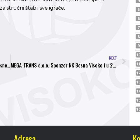
a stručni štab i sve igrače.
NEXT
Bivši trener kampa Juventusa novi sekretar Bosne Visoko
MEGA-TRANS d.o.o. Sponzor NK Bosna Visoko i u 2017-oj godini
Adresa
Ko