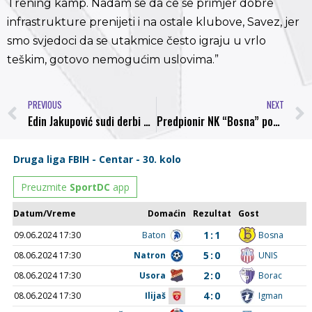
Trening kamp. Nadam se da će se primjer dobre
infrastrukture prenijeti i na ostale klubove, Savez, jer
smo svjedoci da se utakmice često igraju u vrlo
teškim, gotovo nemogućim uslovima.”
PREVIOUS
NEXT
Edin Jakupović sudi derbi drugog kola izmedju Travnika i Bosne, utakmica u direktnom tv prenosu na City TV
Predpionir NK “Bosna” pobjednici sportskih igara u Sarajevu