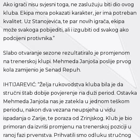
Ako igrači nisu svjesni toga, ne zaslužuju biti dio ovog
kluba. Ekipa mora pokazati karakter, jer ima potreban
kvalitet. Uz Stanojevića, te par novih igrača, ekipa
može svakoga pobijediti, ali i izgubiti od svakog ako
podcijeni protivnika.”
Slabo otvaranje sezone rezultatiralo je promjenom
na trenerskoj klupi. Mehmeda Janjoša poslije prvog
kola zamijenio je Senad Repuh.
IHTIJAREVIĆ: “Želja rukovodstva kluba bila je da
stručni štab dobije povjerenje na duži period. Ostavka
Mehmeda Janjoša nas je zatekla u jednom teškom
periodu, nakon dva vezana neupsjeha u vidu
ispadanja o Zarije, te poraza od Zrinjskog. Klub je bio
primoran da izvriši promjenu na trenerskoj poziciji u
ranoj fazi prvenstva. Prihvatili smo odluku stručnog