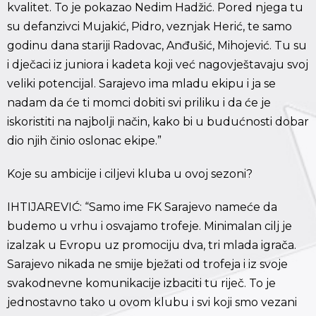
kvalitet. To je pokazao Nedim Hadžić. Pored njega tu
su defanzivci Mujakić, Pidro, veznjak Herić, te samo
godinu dana stariji Radovac, Anđušić, Mihojević. Tu su
i dječaci iz juniora i kadeta koji već nagovještavaju svoj
veliki potencijal. Sarajevo ima mladu ekipu i ja se
nadam da će ti momci dobiti svi priliku i da će je
iskoristiti na najbolji način, kako bi u budućnosti dobar
dio njih činio oslonac ekipe.”
Koje su ambicije i ciljevi kluba u ovoj sezoni?
IHTIJAREVIĆ: “Samo ime FK Sarajevo nameće da
budemo u vrhu i osvajamo trofeje. Minimalan cilj je
izalzak u Evropu uz promociju dva, tri mlada igrača.
Sarajevo nikada ne smije bježati od trofeja i iz svoje
svakodnevne komunikacije izbaciti tu riječ. To je
jednostavno tako u ovom klubu i svi koji smo vezani