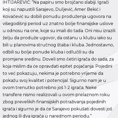
IHTIJAREVIĆ: “Na papiru smo brojčano slabiji. Igrači
koji su napustili Sarajevo, Duljević, Amer Bekić i
Kovačević su dobili ponudu produženja ugovora na
višegodišnji period uz znatno bolje finansijske uslove
u odnosu na one, koje su imali do tada. Oni nisu izrazili
želju da produže ugovor, da ostanu u klubu iako su
bili u planovima stručnog štaba i kluba. Jednostavno,
odbili su bolje ponude kluba i odlučili su da
promjene sredinu. Doveli smo četiri igrača do sada, za
koja mislim da će opravdati epitet pojačanja. Pojedini
to već pokazuju, nekima je potrebno vrijeme da
pokažu svoj kvalitet i potencijal. Sigurno nam je u
ovom trenutko potrebno još 1-2 igrača. Neke
transfere nismo realizovali u ovom prelaznom roku
zbog prevelikih finansijskih potraživanja pojedinih
igrača i sigurno je da će Sarajevo pokušati dovesti još
jednog ili dva igrača u narednom periodu.”