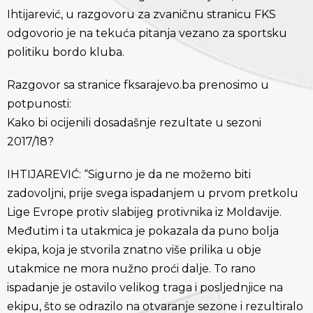
Ihtijarević, u razgovoru za zvaničnu stranicu FKS
odgovorio je na tekuća pitanja vezano za sportsku
politiku bordo kluba.
Razgovor sa stranice fksarajevo.ba prenosimo u
potpunosti:
Kako bi ocijenili dosadašnje rezultate u sezoni
2017/18?
IHTIJAREVIĆ: “Sigurno je da ne možemo biti
zadovoljni, prije svega ispadanjem u prvom pretkolu
Lige Evrope protiv slabijeg protivnika iz Moldavije.
Međutim i ta utakmica je pokazala da puno bolja
ekipa, koja je stvorila znatno više prilika u obje
utakmice ne mora nužno proći dalje. To rano
ispadanje je ostavilo velikog traga i posljednjice na
ekipu, što se odrazilo na otvaranje sezone i rezultiralo