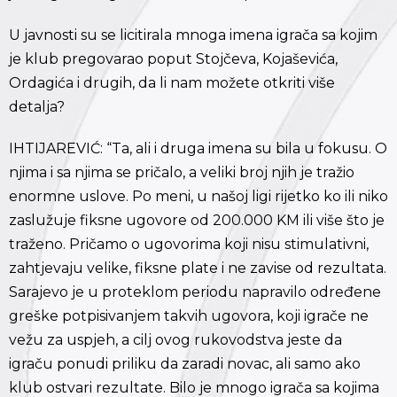
U javnosti su se licitirala mnoga imena igrača sa kojim
je klub pregovarao poput Stojčeva, Kojaševića,
Ordagića i drugih, da li nam možete otkriti više
detalja?
IHTIJAREVIĆ: “Ta, ali i druga imena su bila u fokusu. O
njima i sa njima se pričalo, a veliki broj njih je tražio
enormne uslove. Po meni, u našoj ligi rijetko ko ili niko
zaslužuje fiksne ugovore od 200.000 KM ili više što je
traženo. Pričamo o ugovorima koji nisu stimulativni,
zahtjevaju velike, fiksne plate i ne zavise od rezultata.
Sarajevo je u proteklom periodu napravilo određene
greške potpisivanjem takvih ugovora, koji igrače ne
vežu za uspjeh, a cilj ovog rukovodstva jeste da
igraču ponudi priliku da zaradi novac, ali samo ako
klub ostvari rezultate. Bilo je mnogo igrača sa kojima