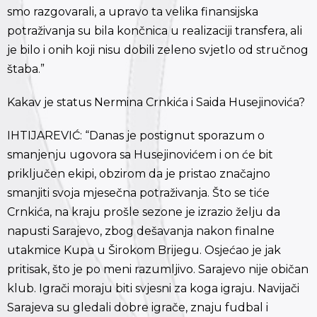
smo razgovarali, a upravo ta velika finansijska
potraživanja su bila končnica u realizaciji transfera, ali
je bilo i onih koji nisu dobili zeleno svjetlo od stručnog
štaba.”
Kakav je status Nermina Crnkića i Saida Husejinovića?
IHTIJAREVIĆ: “Danas je postignut sporazum o
smanjenju ugovora sa Husejinovićem i on će bit
priključen ekipi, obzirom da je pristao značajno
smanjiti svoja mjesečna potraživanja. Što se tiće
Crnkića, na kraju prošle sezone je izrazio želju da
napusti Sarajevo, zbog dešavanja nakon finalne
utakmice Kupa u Širokom Brijegu. Osjećao je jak
pritisak, što je po meni razumljivo. Sarajevo nije običan
klub. Igrači moraju biti svjesni za koga igraju. Navijači
Sarajeva su gledali dobre igrače, znaju fudbal i