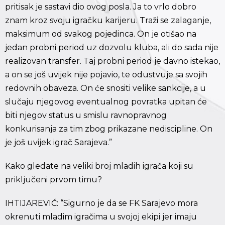
pritisak je sastavi dio ovog posla. Ja to vrlo dobro
znam kroz svoju igračku karijeru. Traži se zalaganje,
maksimum od svakog pojedinca. On je otišao na
jedan probni period uz dozvolu kluba, ali do sada nije
realizovan transfer. Taj probni period je davno istekao,
a on se još uvijek nije pojavio, te odustvuje sa svojih
redovnih obaveza. On će snositi velike sankcije, a u
slučaju njegovog eventualnog povratka upitan će
biti njegov status u smislu ravnopravnog
konkurisanja za tim zbog prikazane nediscipline. On
je još uvijek igrač Sarajeva.”
Kako gledate na veliki broj mladih igrača koji su
priključeni prvom timu?
IHTIJAREVIĆ: “Sigurno je da se FK Sarajevo mora
okrenuti mladim igračima u svojoj ekipi jer imaju