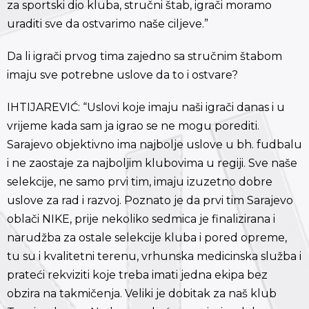
za sportski dio kluba, stručni štab, igrači moramo
uraditi sve da ostvarimo naše ciljeve.”
Da li igrači prvog tima zajedno sa stručnim štabom
imaju sve potrebne uslove da to i ostvare?
IHTIJAREVIĆ: “Uslovi koje imaju naši igrači danas i u
vrijeme kada sam ja igrao se ne mogu porediti.
Sarajevo objektivno ima najbolje uslove u bh. fudbalu
i ne zaostaje za najboljim klubovima u regiji. Sve naše
selekcije, ne samo prvi tim, imaju izuzetno dobre
uslove za rad i razvoj. Poznato je da prvi tim Sarajevo
oblači NIKE, prije nekoliko sedmica je finalizirana i
narudžba za ostale selekcije kluba i pored opreme,
tu su i kvalitetni terenu, vrhunska medicinska služba i
prateći rekviziti koje treba imati jedna ekipa bez
obzira na takmičenja. Veliki je dobitak za naš klub