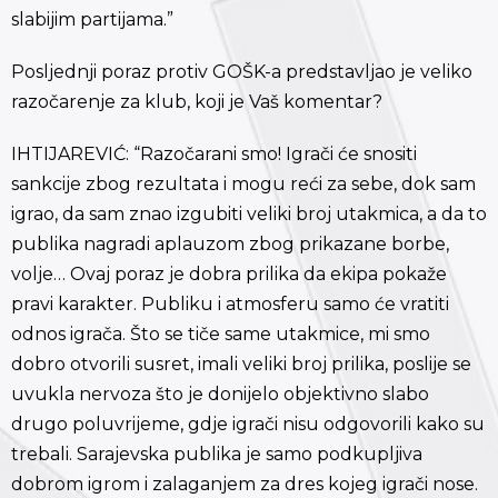
slabijim partijama.”
Posljednji poraz protiv GOŠK-a predstavljao je veliko
razočarenje za klub, koji je Vaš komentar?
IHTIJAREVIĆ: “Razočarani smo! Igrači će snositi
sankcije zbog rezultata i mogu reći za sebe, dok sam
igrao, da sam znao izgubiti veliki broj utakmica, a da to
publika nagradi aplauzom zbog prikazane borbe,
volje… Ovaj poraz je dobra prilika da ekipa pokaže
pravi karakter. Publiku i atmosferu samo će vratiti
odnos igrača. Što se tiče same utakmice, mi smo
dobro otvorili susret, imali veliki broj prilika, poslije se
uvukla nervoza što je donijelo objektivno slabo
drugo poluvrijeme, gdje igrači nisu odgovorili kako su
trebali. Sarajevska publika je samo podkupljiva
dobrom igrom i zalaganjem za dres kojeg igrači nose.