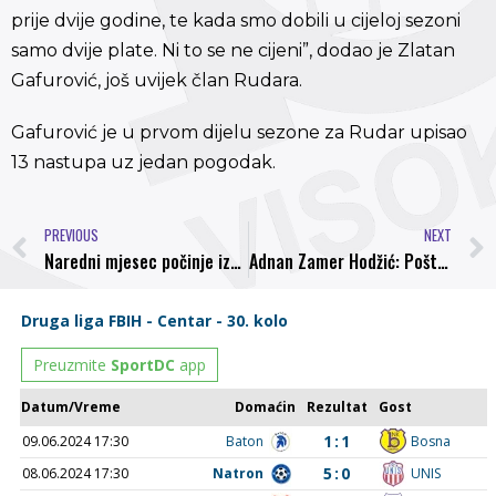
prije dvije godine, te kada smo dobili u cijeloj sezoni
samo dvije plate. Ni to se ne cijeni”, dodao je Zlatan
Gafurović, još uvijek član Rudara.
Gafurović je u prvom dijelu sezone za Rudar upisao
13 nastupa uz jedan pogodak.
PREVIOUS
NEXT
Naredni mjesec počinje izgradnja tribine i pratečih sadržaja
Adnan Zamer Hodžić: Poštovanje i respekt svim protivnicima, mjesta na vrhu ima samo za jednu i najbolju ekipu a to je Bosna Visoko