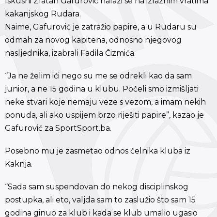
Iskusni Zlatan Gafurović nalazi se na izlaznim vratima
kakanjskog Rudara.
Naime, Gafurović je zatražio papire, a u Rudaru su
odmah za novog kapitena, odnosno njegovog
nasljednika, izabrali Fadila Čizmića.
“Ja ne želim ići nego su me se odrekli kao da sam
junior, a ne 15 godina u klubu. Počeli smo izmišljati
neke stvari koje nemaju veze s vezom, a imam nekih
ponuda, ali ako uspijem brzo riješiti papire”, kazao je
Gafurović za SportSport.ba.
Posebno mu je zasmetao odnos čelnika kluba iz
Kaknja.
“Sada sam suspendovan do nekog disciplinskog
postupka, ali eto, valjda sam to zaslužio što sam 15
godina ginuo za klub i kada se klub umalio ugasio