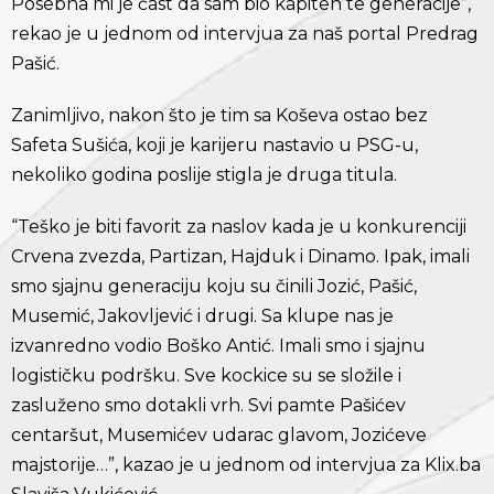
Posebna mi je čast da sam bio kapiten te generacije”,
rekao je u jednom od intervjua za naš portal Predrag
Pašić.
Zanimljivo, nakon što je tim sa Koševa ostao bez
Safeta Sušića, koji je karijeru nastavio u PSG-u,
nekoliko godina poslije stigla je druga titula.
“Teško je biti favorit za naslov kada je u konkurenciji
Crvena zvezda, Partizan, Hajduk i Dinamo. Ipak, imali
smo sjajnu generaciju koju su činili Jozić, Pašić,
Musemić, Jakovljević i drugi. Sa klupe nas je
izvanredno vodio Boško Antić. Imali smo i sjajnu
logističku podršku. Sve kockice su se složile i
zasluženo smo dotakli vrh. Svi pamte Pašićev
centaršut, Musemićev udarac glavom, Jozićeve
majstorije…”, kazao je u jednom od intervjua za Klix.ba