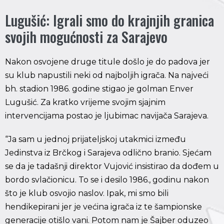
Lugušić: Igrali smo do krajnjih granica
svojih mogućnosti za Sarajevo
Nakon osvojene druge titule došlo je do padova jer
su klub napustili neki od najboljih igrača. Na najveći
bh. stadion 1986. godine stigao je golman Enver
Lugušić. Za kratko vrijeme svojim sjajnim
intervencijama postao je ljubimac navijača Sarajeva.
“Ja sam u jednoj prijateljskoj utakmici između
Jedinstva iz Brčkog i Sarajeva odlično branio. Sjećam
se da je tadašnji direktor Vujović insistirao da dođem u
bordo svlačionicu. To se i desilo 1986., godinu nakon
što je klub osvojio naslov. Ipak, mi smo bili
hendikepirani jer je većina igrača iz te šampionske
generacije otišlo vani. Potom nam je Šajber oduzeo