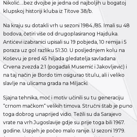
Nikolić….bez dvojbe je jedna od najboljih u bogatoj
klupskoj historiji kluba iz Titove 38/b.
Na kraju su dotakli vrh u sezoni 1984./85. Imali su 48
bodova, četiri više od drugoplasiranog Hajduka.
Antićevi izabranici upisali su 19 pobjeda, 10 remija i 5
poraza uz gol razliku 51:30. U posljednjem kolu na
Koševu je pred 45 hiljada gledatelja savladana
Crvena zvezda 2:1 (pogađali Musemić i Jakovljević) i
na taj način je Bordo tim osigurao titulu, ali i veliko
slavlje na ulicama grada na Miljacki.
Sjajna tehnika, moć i motiv učinili su tu generaciju
“crnom mačkom“ velikih timova. Stručni štab je puno
toga dobrog unaprijed vidio. Težili su da Sarajevo
vrate na vrh Jugoslavije gdje su prije toga bili 1967.
godine. Uspjeh je počeo malo ranije. U sezoni 1979.