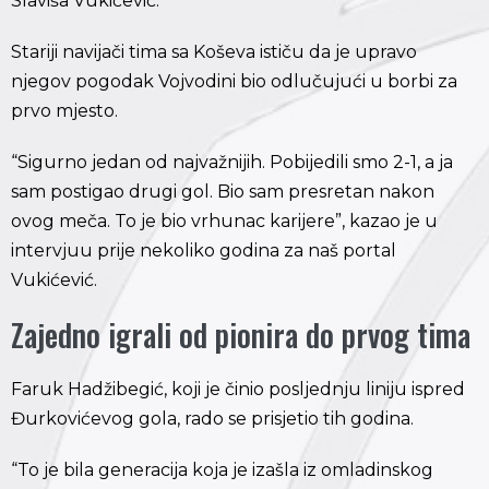
Slaviša Vukićević.
Stariji navijači tima sa Koševa ističu da je upravo
njegov pogodak Vojvodini bio odlučujući u borbi za
prvo mjesto.
“Sigurno jedan od najvažnijih. Pobijedili smo 2-1, a ja
sam postigao drugi gol. Bio sam presretan nakon
ovog meča. To je bio vrhunac karijere”, kazao je u
intervjuu prije nekoliko godina za naš portal
Vukićević.
Zajedno igrali od pionira do prvog tima
Faruk Hadžibegić, koji je činio posljednju liniju ispred
Đurkovićevog gola, rado se prisjetio tih godina.
“To je bila generacija koja je izašla iz omladinskog