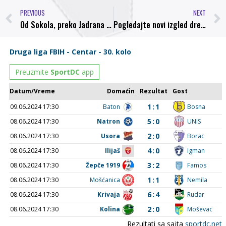
PREVIOUS
NEXT
Od Sokola, preko Jadrana i Radničkog do NK Bosna Visoko
Pogledajte novi izgled dresova FK Sarajevo