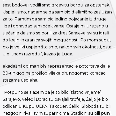
šest bodova i vodili smo grčevitu borbu za opstanak.
Uspjeli smo, nadam se da sam bio djelimično zaslužan
za to. Pamtim da sam bio jedino pojačanje iz druge
lige i opravdao sam očekivanja. Ostaje mi urezano u
sjećanje da smo se borili za dres Sarajeva, svi su igrali
do krajnjih granica svojih mogućnosti. Po mom sudu,
bio je veliki uspjeh što smo, nakon svih okolnosti, ostali
u elitnom razredu“, kazao je Luga.
ekadašnji golman bh. reprezentacije potcrtava da je
80-tih godina prošlog vijeka bh. nogomet koračao
stazama uspjeha.
“Potpuno se slažem da je to bilo ‘zlatno vrijeme’.
Sarajevo, Velež i Borac su osvajali trofeje, Željo je bio
odličan u Kupu UEFA. Također, Čelik i Sloboda su bili
nezgodni rivali svim suparnicima. Stadioni su bili puni,