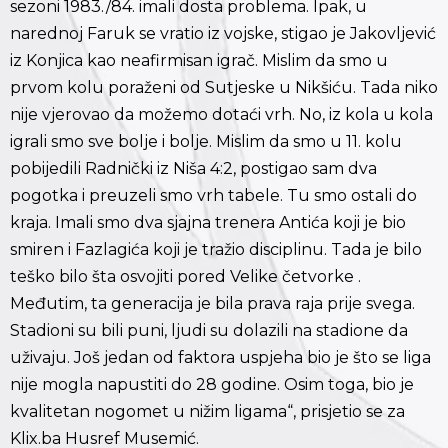
sezoni 1983./84. imali dosta problema. Ipak, u
narednoj Faruk se vratio iz vojske, stigao je Jakovljević
iz Konjica kao neafirmisan igrač. Mislim da smo u
prvom kolu poraženi od Sutjeske u Nikšiću. Tada niko
nije vjerovao da možemo dotaći vrh. No, iz kola u kola
igrali smo sve bolje i bolje. Mislim da smo u 11. kolu
pobijedili Radnički iz Niša 4:2, postigao sam dva
pogotka i preuzeli smo vrh tabele. Tu smo ostali do
kraja. Imali smo dva sjajna trenera Antića koji je bio
smiren i Fazlagića koji je tražio disciplinu. Tada je bilo
teško bilo šta osvojiti pored Velike četvorke .
Međutim, ta generacija je bila prava raja prije svega.
Stadioni su bili puni, ljudi su dolazili na stadione da
uživaju. Još jedan od faktora uspjeha bio je što se liga
nije mogla napustiti do 28 godine. Osim toga, bio je
kvalitetan nogomet u nižim ligama“, prisjetio se za
Klix.ba Husref Musemić.