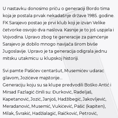
U nastavku donosimo priču o generaciji Bordo tima
koja je postala prvak nekadašnje države 1985. godine.
FK Sarajevo postao je prvi klub koji je izvan Velike
četvorke osvojio dva naslova. Kasnije je to još uspjela i
Vojvodina. Upravo zbog te generacije za pamćenje
Sarajevo je dobilo mnogo navijača širom bivše
Jugoslavije. Upravo je ta generacija odigrala jednu
mitsku utakmicu u klupskoj historiji.
Svi pamte Pašićev centaršut, Musemićev udarac
glavom, Jozićeve majstorije…
Generaciju koju su sa klupe predvodili Boško Antić i
Mirsad Fazlagić činili su: Đurković, Radeljaš,
Kapetanović, Jozić, Janjoš, Hadžibegić, Jakovljević,
Meradanović, Musemić, Vukićević, Pašić (kapiten),
Milak, Švrakić, Hadžialagić, Raičković, Petrović,