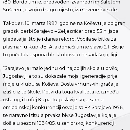
/80. Bordo tim je, predvođen izvanrednim Safetom
Sušićem, osvojio drugo mjesto, iza Crvene zvezde.
Također, 10. marta 1982. godine na Koševu je odigran
gradski derbi Sarajevo – Željezničar pred 55 hiljada
gledatelja, što je i danas rekord. Vodila se bitka za
plasman u Kup UEFA, a domaći tim je slavio 2.1. Bio je
to početak uspona bh. klubova u nekadašnjoj ligi.
“Sarajevo je imalo jednu od najboljih škola u bivšoj
Jugoslaviji, a to su dokazale moja i generacije prije
moje u klubu sa Koševa. Dosta vrhunskih igrača je
izašlo iz te škole. Potvrda toga kvaliteta je, između
ostalog, i trofej Kupa Jugoslavije koju sam u
omladinskoj konkurenciji osvojio sa FK Sarajevo 1976.,
te naravno i titula prvaka bivše Jugoslavije koja je
došla u sezoni 1984/85. u seniorskoj konkurenciji.