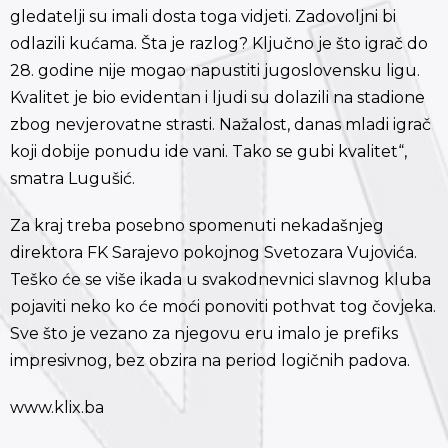
gledatelji su imali dosta toga vidjeti. Zadovoljni bi
odlazili kućama. Šta je razlog? Ključno je što igrač do
28. godine nije mogao napustiti jugoslovensku ligu.
Kvalitet je bio evidentan i ljudi su dolazili na stadione
zbog nevjerovatne strasti. Nažalost, danas mladi igrač
koji dobije ponudu ide vani. Tako se gubi kvalitet“,
smatra Lugušić.
Za kraj treba posebno spomenuti nekadašnjeg
direktora FK Sarajevo pokojnog Svetozara Vujovića.
Teško će se više ikada u svakodnevnici slavnog kluba
pojaviti neko ko će moći ponoviti pothvat tog čovjeka.
Sve što je vezano za njegovu eru imalo je prefiks
impresivnog, bez obzira na period logičnih padova.
www.klix.ba