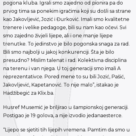
pogona kluba. Igrali smo zajedno od pionira pa do
prvog tima sa ponekim igračima koji su došli sa strane
kao Jakovljević, Jozić i Đurković. Imali smo kvalitetne
trenere i velike pedagoge, bili su nam kao očevi. Svi
smo zajedno živjeli lijepe, ali i one manje lijepe
trenutke. To jedinstvo je bilo pogonska snaga za rad.
Bili smo najbolji u jakoj konkurenciji. Šta je bilo
presudno? Mislim talenat i rad. Kolektivna disciplina
na terenu i van njega. U toj generaciji smo imali A
reprezentativce. Pored mene to su bili Jozić, Pašić,
Jakovljević, Kapetanović. To nije malo”, istakao je
Hadžibegić za Klix.ba.
Husref Musemić je briljirao u šampionskoj generaciji.
Postigao je 19 golova, a nije izvodio jedanaesterce.
“Lijepo se sjetiti tih lijepih vremena. Pamtim da smo u