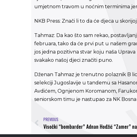
umjetnom travom u noćnim terminima jer us
NKB Press: Znači li to da će djeca u skori
Tahmaz: Da kao što sam rekao, postavljanje 
februara, tako da će prvi put u našem gra
jos jedna pozitivna stvar koju naša Uprava r
svakako našoj djeci značiti puno.
Dženan Tahmaz je trenutno polaznik B lic
selekciji Jugoslavije u tandemu sa Hasa
Avdićem, Ognjenom Koromanom, Farukom I
seniorskom timu je nastupao za NK Bosna 
PREVIOUS