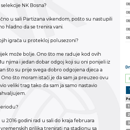
 selekcije NK Bosna?
o u sali Partizana vikendom, pošto su nastupili
no hladno da se trenira vani.
ojih igrača u protekloj polusezoni?
ijek može bolje. Ono što me raduje kod ovih
 njima i jedan dobar odgoj koji su oni ponijeli iz
jan što su prije svega dobro odgojena djeca a
ju. Ono što moram istači je da sam ja preuzeo ovu
avio veliki trag tako da sam ja samo nastavio
ahvaljujem.
periodu?
u 2016 godini rad u sali do kraja februara
remenskih prilika trenirati na stadionu sa