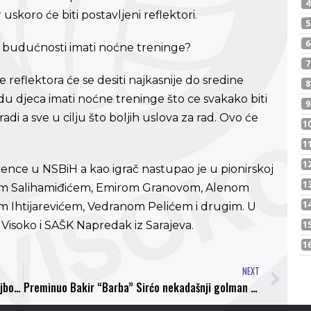
koro će biti postavljeni reflektori.
joj budućnosti imati noćne treninge?
reflektora će se desiti najkasnije do sredine
du djeca imati noćne treninge što ce svakako biti
adi a sve u cilju što boljih uslova za rad. Ovo će
ence u NSBiH a kao igrač nastupao je u pionirskoj
nom Salihamiđićem, Emirom Granovom, Alenom
htijarevićem, Vedranom Pelićem i drugim. U
Visoko i SAŠK Napredak iz Sarajeva.
NEXT
Visočki “bombarder” Adnan Hodžić “Zamer” najbolji igrač Prve lige FBIH za 10. i 11. mjesec!
Preminuo Bakir “Barba” Sirćo nekadašnji golman NK Bosna, sutra posljednji ispračaj