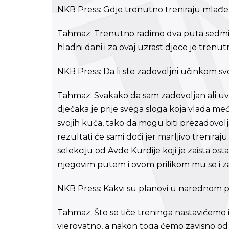
NKB Press: Gdje trenutno treniraju mlađe
Tahmaz: Trenutno radimo dva puta sedmičn
hladni dani i za ovaj uzrast djece je trenut
NKB Press: Da li ste zadovoljni učinkom sv
Tahmaz: Svakako da sam zadovoljan ali uv
dječaka je prije svega sloga koja vlada među
svojih kuća, tako da mogu biti prezadovol
rezultati će sami doći jer marljivo trenira
selekciju od Avde Kurdije koji je zaista ost
njegovim putem i ovom prilikom mu se i z
NKB Press: Kakvi su planovi u narednom 
Tahmaz: Što se tiče treninga nastavićemo i 
vjerovatno, a nakon toga ćemo zavisno od v