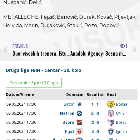
Nuspahić, Delić.
METALLEGHE: Fejzić, Benović, Durak, Kovač, Pljevljak,
Helvida, Marin, Dujaković, Stakić, Pezo, Popović.
PREVIOUS
NEXT
Duel visočkih trenera, Ištuka i Kulovića, završio bez pobjednika
Anadolu Agency: Bosna medju kandidatima za ulazak u Premijer ligu