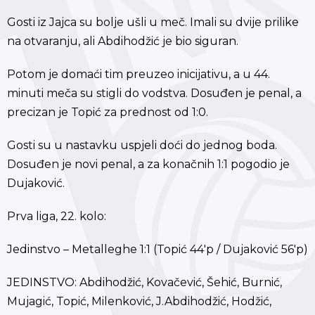
Gosti iz Jajca su bolje ušli u meč. Imali su dvije prilike
na otvaranju, ali Abdihodžić je bio siguran.
Potom je domaći tim preuzeo inicijativu, a u 44.
minuti meča su stigli do vodstva. Dosuđen je penal, a
precizan je Topić za prednost od 1:0.
Gosti su u nastavku uspjeli doći do jednog boda.
Dosuđen je novi penal, a za konačnih 1:1 pogodio je
Dujaković.
Prva liga, 22. kolo:
Jedinstvo – Metalleghe 1:1 (Topić 44'p / Dujaković 56'p)
JEDINSTVO: Abdihodžić, Kovačević, Šehić, Burnić,
Mujagić, Topić, Milenković, J.Abdihodžić, Hodžić,