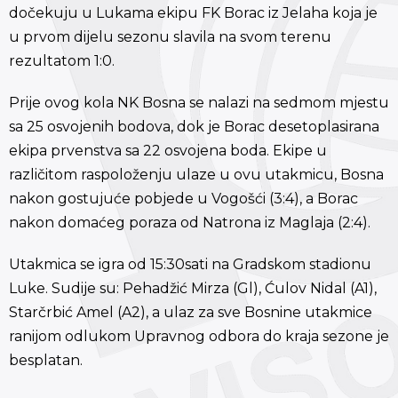
dočekuju u Lukama ekipu FK Borac iz Jelaha koja je
u prvom dijelu sezonu slavila na svom terenu
rezultatom 1:0.
Prije ovog kola NK Bosna se nalazi na sedmom mjestu
sa 25 osvojenih bodova, dok je Borac desetoplasirana
ekipa prvenstva sa 22 osvojena boda. Ekipe u
različitom raspoloženju ulaze u ovu utakmicu, Bosna
nakon gostujuće pobjede u Vogošći (3:4), a Borac
nakon domaćeg poraza od Natrona iz Maglaja (2:4).
Utakmica se igra od 15:30sati na Gradskom stadionu
Luke. Sudije su: Pehadžić Mirza (Gl), Ćulov Nidal (A1),
Starčrbić Amel (A2), a ulaz za sve Bosnine utakmice
ranijom odlukom Upravnog odbora do kraja sezone je
besplatan.