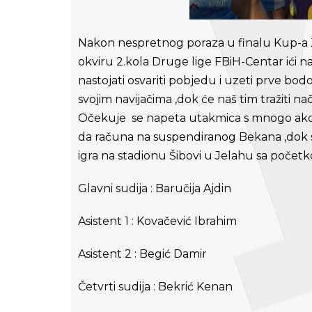
Nakon nespretnog poraza u finalu Kup-a Z
okviru 2.kola Druge lige FBiH-Centar ići n
nastojati osvariti pobjedu i uzeti prve bod
svojim navijačima ,dok će naš tim tražiti 
Očekuje se napeta utakmica s mnogo akci
da računa na suspendiranog Bekana ,dok s
igra na stadionu Šibovi u Jelahu sa početk
Glavni sudija : Baručija Ajdin
Asistent 1 : Kovačević Ibrahim
Asistent 2 : Begić Damir
Četvrti sudija : Bekrić Kenan