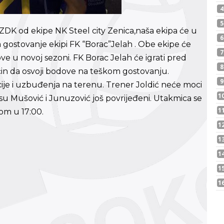
DK od ekipe NK Steel city Zenica,naša ekipa će u
a gostovanje ekipi FK “Borac”Jelah . Obe ekipe će
ove u novoj sezoni. FK Borac Jelah će igrati pred
način da osvoji bodove na teškom gostovanju.
je i uzbuđenja na terenu. Trener Joldić neće moci
u Mušović i Junuzović još povrijeđeni. Utakmica se
om u 17:00.