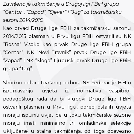
Završeno je takmičenje u Drugoj ligi FBiH grupa
“Centar”, “Zapad”, “Sjever” i “Jug” za takmičarsku
sezoni 2014/2015.
Kao prvaci Druge lige FBiH za takmičarsku sezonu
2014/2015 plasman u Prvu ligu FBiH ostvarili su NK
“Bosna” Visoko kao prvak Druge lige FBiH grupa
“Centar”, NK “Novi Travnik” prvak Druge lige FBiH
“Zapad” i NK “Sloga” Ljubuški prvak Druge lige FBiH
grupa “Jug”.
Shodno odluci Izvršnog odbora NS Federacije BiH o
ispunjavanju uvjeta iz normativa vaspitno-
pedagoškog rada da bi klubovi Druge lige FBiH
ostvarili plasman u Prvu ligu, pored ostalih uvjeta
moraju ispuniti uvjet da u toku takmičarske sezone
moraju imati minimalno tri omladinske selekcije
uključene u stalna takmičenja, od toga obavezno