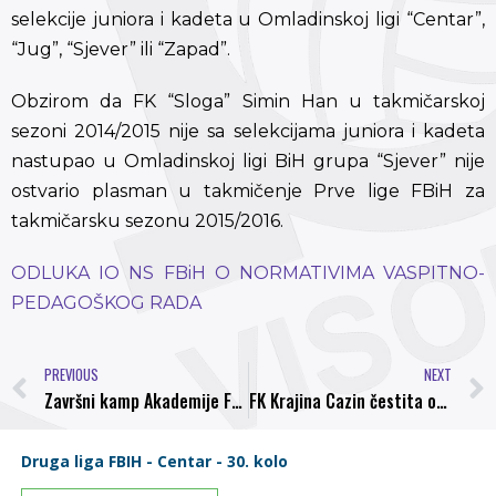
selekcije juniora i kadeta u Omladinskoj ligi “Centar”,
“Jug”, “Sjever” ili “Zapad”.
Obzirom da FK “Sloga” Simin Han u takmičarskoj
sezoni 2014/2015 nije sa selekcijama juniora i kadeta
nastupao u Omladinskoj ligi BiH grupa “Sjever” nije
ostvario plasman u takmičenje Prve lige FBiH za
takmičarsku sezonu 2015/2016.
ODLUKA IO NS FBiH O NORMATIVIMA VASPITNO-
PEDAGOŠKOG RADA
PREVIOUS
NEXT
Završni kamp Akademije FK Sarajevo u Visokom
FK Krajina Cazin čestita osvajanje titule prvaka našem klubu