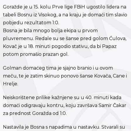
Goražde je u 15. kolu Prve lige FBiH ugostilo lidera na
tabeli Bosnu iz Visokog, a na kraju je domaći tim slavio
pobjedu rezultatom 1:0.
Bosna je bila mnogo bolja ekipa u prvom
pluvremenu. Redale su se šanse pred golom Ćulova,
Kovač je u 18. minuti pogodio stativu, da bi Papaz
potom promašio prazan gol.
Golman domaćeg tima je sjajno branio i u ovom
meču, te je zatim skinuo ponovo šanse Kovača, Cane i
Hrelje.
Neiskorištene prilike kažnjene su u 40. minuti kada
domaći odigravaju kontru, koju završava Samir Čakar
za prednost Goražda od 1:0.
Nastavila je Bosna s napadima u nastavku. Stvarali su