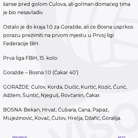
šanse pred golom Ćulova, ali golman domaćeg tima
je bio nesavladiv.
Ostalo je do kraja 1:0 za Goražde, ali će Bosna usprkos
porazu prezimiti na prvom mjestu u Prvoj ligi
Federacije BiH.
Prva liga FBiH, 15. kolo:
Goražde – Bosna 1:0 (Čakar 40’)
GORAŽDE: Ćulov, Korda, Dučić, Kurtić, Kozić, Čurić,
Adžem, Šuntić, Njeguš, Rovčanin, Čakar.
BOSNA: Bekan, Hrvat, Ćubara, Cana, Papaz,
Mujezinović, Kovač, Čulov, Hrelja, Džafić, Goralija.