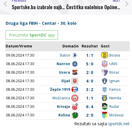
PREVIOUS
NEXT
Sportske.ba izabrale najboljeg golmana Prve lige FBiH
Čestitka načelnice Općine Visoko mr. sci. Amre Babić igračima i upravi NK “Bosna” Visoko povodom osvajanja titule jesenjeg prvaka FBiH