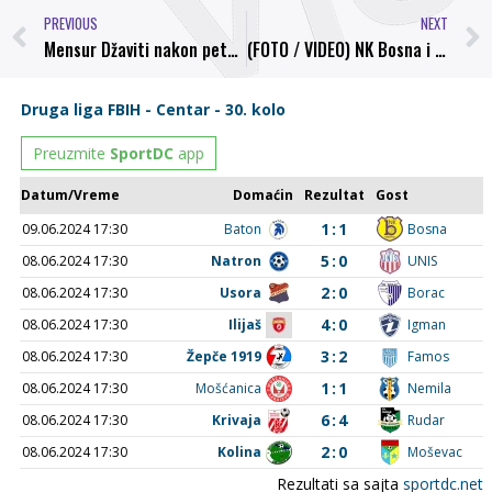
PREVIOUS
NEXT
Mensur Džaviti nakon pete uzastopne utakmice bez poraza: Već smo zaboravili Nemilu, vidimo se u srijedu u Lukama protiv Rudara
(FOTO / VIDEO) NK Bosna i Glamur Dizajn predstavljaju nove dresove visočkog kluba