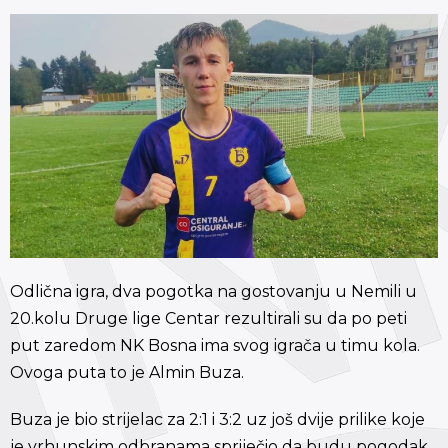
Odlična igra, dva pogotka na gostovanju u Nemili u
20.kolu Druge lige Centar rezultirali su da po peti
put zaredom NK Bosna ima svog igrača u timu kola.
Ovoga puta to je Almin Buza.
Buza je bio strijelac za 2:1 i 3:2 uz još dvije prilike koje
je vrhunskim odbranama spriječio da budu pogodak