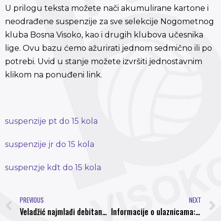
U prilogu teksta možete nači akumulirane kartone i
neodrađene suspenzije za sve selekcije Nogometnog
kluba Bosna Visoko, kao i drugih klubova učesnika
lige. Ovu bazu ćemo ažurirati jednom sedmično ili po
potrebi. Uvid u stanje možete izvršiti jednostavnim
klikom na ponuđeni link.
suspenzije pt do 15 kola
suspenzije jr do 15 kola
suspenzje kdt do 15 kola
PREVIOUS
NEXT
Veladžić najmlađi debitant i strijelac, prvi golovi za Osmanovića i Herića, Vazda i Čataković debitovali
Informacije o ulaznicama: Fudbalski spektakl na Koševu, SARAJEVO – GALATASARAY