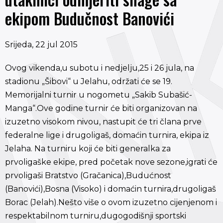
ekipom Budučnost Banovići
Srijeda, 22 jul 2015
Ovog vikenda,u subotu i nedjelju,25 i 26 jula, na
stadionu „Šibovi“ u Jelahu, održati će se 19.
Memorijalni turnir u nogometu „Sakib Subašić-
Manga“.Ove godine turnir će biti organizovan na
izuzetno visokom nivou, nastupit će tri člana prve
federalne lige i drugoligaš, domaćin turnira, ekipa iz
Jelaha. Na turniru koji će biti generalka za
prvoligaške ekipe, pred početak nove sezone,igrati će
prvoligaši Bratstvo (Gračanica),Budućnost
(Banovići),Bosna (Visoko) i domaćin turnira,drugoligaš
Borac (Jelah).Nešto više o ovom izuzetno cijenjenom i
respektabilnom turniru,dugogodišnji sportski