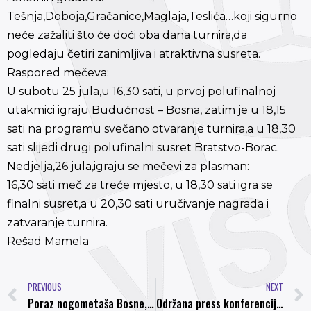
Tešnja,Doboja,Gračanice,Maglaja,Teslića…koji sigurno
neće zažaliti što će doći oba dana turnira,da
pogledaju četiri zanimljiva i atraktivna susreta.
Raspored mečeva:
U subotu 25 jula,u 16,30 sati, u prvoj polufinalnoj
utakmici igraju Budućnost – Bosna, zatim je u 18,15
sati na programu svečano otvaranje turnira,a u 18,30
sati slijedi drugi polufinalni susret Bratstvo-Borac.
Nedjelja,26 jula,igraju se mečevi za plasman:
16,30 sati meč za treće mjesto, u 18,30 sati igra se
finalni susret,a u 20,30 sati uručivanje nagrada i
zatvaranje turnira.
Rešad Mamela
PREVIOUS
NEXT
Poraz nogometaša Bosne, Hasanhodžić odlazi u Travnik
Održana press konferencija na INEA stadionu u Poznanu