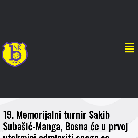
19. Memorijalni turnir Sakib
Subašić-Manga, Bosna će u prvoj
utakmici odmjeriti snage sa