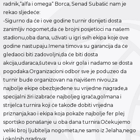
radnik,“alfa i omega“ Borca, Senad Subašić nam je
rekao sljedeće:
-Sigurno da će i ove godine turnir donijeti dosta
zanimljiv nogomet,da će brojni posjetioci na našem
stadionu,oba dana, uživati u igri svih ekipa koje ove
godine nastupaju.Imena timova su garancija da će
gledaoci biti zadovoljni,da će biti dosta
akcija,udaraca,šuteva u okvir gola i nadamo se dosta
pogodaka.Organizacioni odbor sve je poduzeo da
turnir bude organizovan na najvišem nivou,za
najbolje ekipe obezbjeđene su vrijedne nagrade,a
specijalni žiri izabraće najboljeg igrača,golmana i
strijelca turnira koji će takođe dobiti vrijedna
priznanja,kao i ekipa koja pokaže najbolje fer plej
sportsko ponašanje u oba dana turnira.Očekujemo
veliki broj ljubitelja nogometa,ne samo iz Jelaha,nego
i okolnih gradova: