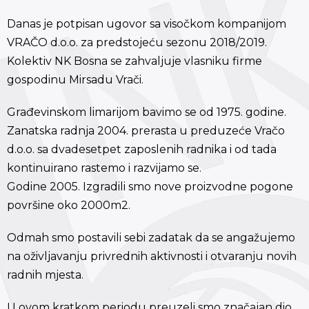
Danas je potpisan ugovor sa visočkom kompanijom
VRAČO d.o.o. za predstojeću sezonu 2018/2019.
Kolektiv NK Bosna se zahvaljuje vlasniku firme
gospodinu Mirsadu Vrači.
Građevinskom limarijom bavimo se od 1975. godine.
Zanatska radnja 2004. prerasta u preduzeće Vračo
d.o.o. sa dvadesetpet zaposlenih radnika i od tada
kontinuirano rastemo i razvijamo se.
Godine 2005. Izgradili smo nove proizvodne pogone
površine oko 2000m2.
Odmah smo postavili sebi zadatak da se angažujemo
na oživljavanju privrednih aktivnosti i otvaranju novih
radnih mjesta.
U ovom kratkom periodu preuzeli smo značajan dio