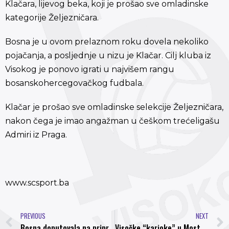
Klačara, lijevog beka, koji je prošao sve omladinske
kategorije Željezničara.
Bosna je u ovom prelaznom roku dovela nekoliko
pojačanja, a posljednje u nizu je Klačar. Cilj kluba iz
Visokog je ponovo igrati u najvišem rangu
bosanskohercegovačkog fudbala.
Klačar je prošao sve omladinske selekcije Željezničara,
nakon čega je imao angažman u češkom trećeligašu
Admiri iz Praga.
www.scsport.ba
PREVIOUS
NEXT
Bosna doputovala na pripreme u Mostar
Visočke “karioke” u Mostaru, Dedić jasan: Želimo u Premijer ligu